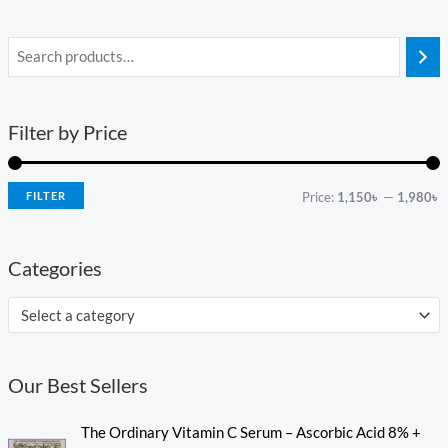
Filter by Price
FILTER
Price:
1,150৳
—
1,980৳
Categories
Select a category
Our Best Sellers
O
C
The Ordinary Vitamin C Serum – Ascorbic Acid 8% +
r
u