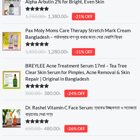
Alpha Arbutin 2% for Bright, Even Skin
i
r
g
r
Rated
5.00
1,750.00
৳
1,380.00
৳
-21% OFF
i
e
out of 5
n
n
O
C
Pax Moly Moms Care Therapy Stretch Mark Cream
a
t
r
u
Bangladesh – গর্ভাবস্থার দাগ দূর করার জন্য সেরা থেরাপি ক্রিম
l
p
i
r
p
r
g
r
Rated
5.00
r
i
1,850.00
৳
1,280.00
৳
-31% OFF
i
e
out of 5
i
c
n
n
O
C
c
e
BREYLEE Acne Treatment Serum 17ml – Tea Tree
a
t
r
u
e
i
Clear Skin Serum for Pimples, Acne Removal & Skin
l
p
i
r
w
s
Repair | Original in Bangladesh
p
r
g
r
a
:
r
i
i
e
s
1
Rated
5.00
i
c
500.00
৳
380.00
৳
-24% OFF
n
n
:
,
out of 5
c
e
a
t
1
3
O
C
e
i
Dr. Rashel Vitamin C Face Serum: ত্বকের উজ্জ্বলতা ও সতেজতা
l
p
,
8
r
u
w
s
বাড়ানোর সেরা পণ্য
p
r
7
0
i
r
a
:
r
i
5
.
g
r
s
1
Rated
5.00
i
c
650.00
৳
480.00
৳
-26% OFF
0
0
i
e
:
,
out of 5
c
e
.
0
n
n
1
2
O
C