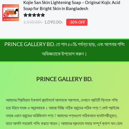
e
i
Kojie San Skin Lightening Soap – Original Kojic Acid
0
৳
a
t
,
8
r
u
w
s
Soap for Bright Skin in Bangladesh
0
l
p
8
0
i
r
a
:
৳
.
p
r
5
.
g
r
s
3
Rated
5.00
r
i
1,550.00
৳
1,090.00
৳
-30% OFF
0
0
i
e
:
8
out of 5
.
i
c
.
0
n
n
5
0
c
e
0
৳
a
t
0
.
e
i
0
l
p
PRINCE GALLERY BD. তে পান ৫০% পর্যন্ত ছাড়, এবং আপনার শপিং
0
0
w
s
৳
.
p
r
.
0
a
:
অভিজ্ঞতাকে উপভোগ করুন।
r
i
0
৳
s
4
.
i
c
0
:
8
c
e
৳
.
6
0
e
i
5
.
PRINCE GALLERY BD.
w
s
.
0
0
a
:
.
0
s
1
0
৳
:
,
আমাদের প্রিমিয়াম ইকমার্স প্ল্যাটফর্মে আপনাকে স্বাগতম, যেখানে প্রতিটি ক্লিকে শপিং
0
1
0
৳
.
হয়ে উঠবে সহজ ও আনন্দদায়ক। আমরা দিচ্ছি সঠিক ব্রান্ডের সঠিক পণ্য ! বেস্ট প্রাইজে
,
9
5
0
নম্বর ওয়ান ব্রান্ডের অরিজিনাল পণ্য ! আমাদের পণ্যগুলো সঠিকভাবে ক্যাটাগরীভুক্ত,
.
5
.
যাতে আপনি সহজেই শপিং করতে পারেন। আমাদের দ্রুততম সময়ে সম্পূর্ণ ক্যাশ অন হোম
0
0