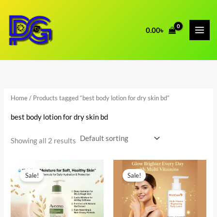
Skip
to
i
a
0.00
৳
content
n
x
p
p
r
r
i
i
c
c
Home
/ Products tagged “best body lotion for dry skin bd”
e
e
best body lotion for dry skin bd
Showing all 2 results
Original
Current
Original
Current
price
price
price
price
Sale!
Sale!
was:
is:
was:
is:
2,600.00৳ .
1,980.00৳ .
1,980.00৳ .
1,150.00৳ .