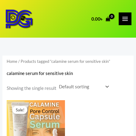
Skip
to
0.00
৳
content
Home
/ Products tagged “calamine serum for sensitive skin”
calamine serum for sensitive skin
Showing the single result
Original
Current
price
price
Sale!
was:
is:
2,000.00৳ .
1,550.00৳ .