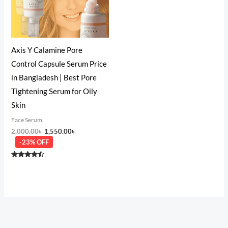
Axis Y Calamine Pore
Control Capsule Serum Price
in Bangladesh | Best Pore
Tightening Serum for Oily
Skin
Face Serum
2,000.00
৳
1,550.00
৳
-23% OFF
Rated
4.33
out of 5