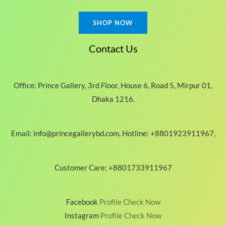
0
0
SHOP NOW
৳
Contact Us
Office: Prince Gallery, 3rd Floor, House 6, Road 5, Mirpur 01,
Dhaka 1216.
Email: info@princegallerybd.com, Hotline: +8801923911967,
Customer Care: +8801733911967
Facebook
Profile Check Now
Instagram
Profile Check Now