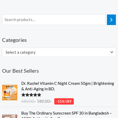
Categories
Select a category
Our Best Sellers
O
C
Dr. Rashel Vitamin C Night Cream 50gm | Brightening
r
u
& Anti-Aging in BD.
i
r
g
r
Rated
5.00
680.00
৳
580.00
৳
-15% OFF
i
e
out of 5
n
n
O
C
Buy The Ordinary Sunscreen SPF 30 in Bangladesh –
a
t
r
u