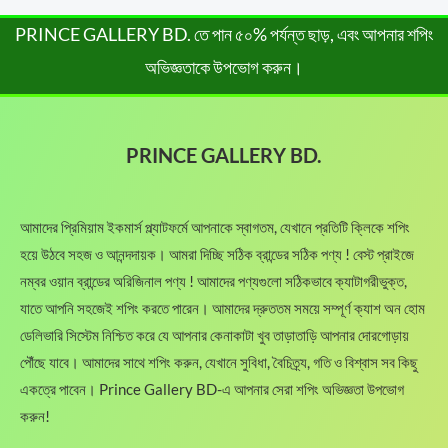
,
l
p
0
৳
,
8
2
p
r
0
PRINCE GALLERY BD. তে পান ৫০% পর্যন্ত ছাড়, এবং আপনার শপিং
1
0
8
r
i
৳
.
8
.
0
অভিজ্ঞতাকে উপভোগ করুন।
i
c
0
0
.
c
e
.
.
0
0
e
i
0
৳
0
w
s
0
৳
PRINCE GALLERY BD.
a
:
৳
.
s
1
t
:
,
.
h
1
6
আমাদের প্রিমিয়াম ইকমার্স প্ল্যাটফর্মে আপনাকে স্বাগতম, যেখানে প্রতিটি ক্লিকে শপিং
r
,
0
o
হয়ে উঠবে সহজ ও আনন্দদায়ক। আমরা দিচ্ছি সঠিক ব্রান্ডের সঠিক পণ্য ! বেস্ট প্রাইজে
9
0
u
0
.
নম্বর ওয়ান ব্রান্ডের অরিজিনাল পণ্য ! আমাদের পণ্যগুলো সঠিকভাবে ক্যাটাগরীভুক্ত,
g
0
0
যাতে আপনি সহজেই শপিং করতে পারেন। আমাদের দ্রুততম সময়ে সম্পূর্ণ ক্যাশ অন হোম
h
.
0
ডেলিভারি সিস্টেম নিশ্চিত করে যে আপনার কেনাকাটা খুব তাড়াতাড়ি আপনার দোরগোড়ায়
1
0
৳
,
0
পৌঁছে যাবে। আমাদের সাথে শপিং করুন, যেখানে সুবিধা, বৈচিত্র্য, গতি ও বিশ্বাস সব কিছু
3
৳
.
একত্রে পাবেন। Prince Gallery BD-এ আপনার সেরা শপিং অভিজ্ঞতা উপভোগ
8
করুন!
0
.
.