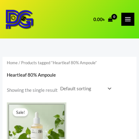
Skip
to
0.00
৳
content
Home
/ Products tagged “Heartleaf 80% Ampoule”
Heartleaf 80% Ampoule
Showing the single result
Original
Current
price
price
Sale!
was:
is:
2,880.00৳ .
2,080.00৳ .