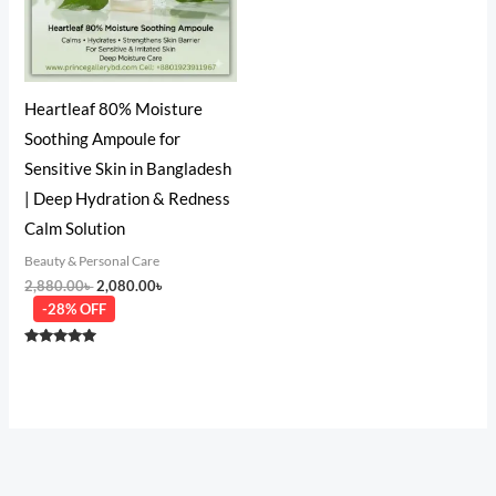
Heartleaf 80% Moisture
Soothing Ampoule for
Sensitive Skin in Bangladesh
| Deep Hydration & Redness
Calm Solution
Beauty & Personal Care
2,880.00
৳
2,080.00
৳
-28% OFF
Rated
5.00
out of 5