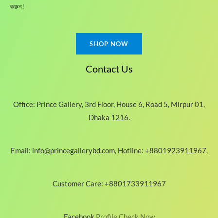
৳
.
করুন!
.
SHOP NOW
Contact Us
Office: Prince Gallery, 3rd Floor, House 6, Road 5, Mirpur 01,
Dhaka 1216.
Email: info@princegallerybd.com, Hotline: +8801923911967,
Customer Care: +8801733911967
Facebook
Profile Check Now