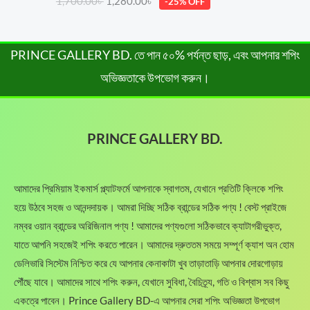
i
c
1,700.00
৳
1,280.00
৳
-25% OFF
.
i
e
:
,
out of 5
c
e
0
.
n
n
4
6
e
i
0
a
t
,
5
w
s
৳
l
p
PRINCE GALLERY BD. তে পান ৫০% পর্যন্ত ছাড়, এবং আপনার শপিং
7
0
a
:
p
r
0
.
s
1
অভিজ্ঞতাকে উপভোগ করুন।
.
r
i
0
0
:
,
i
c
.
0
1
2
c
e
0
৳
,
8
e
i
0
8
0
PRINCE GALLERY BD.
w
s
৳
.
8
.
a
:
0
0
s
1
.
.
0
:
,
আমাদের প্রিমিয়াম ইকমার্স প্ল্যাটফর্মে আপনাকে স্বাগতম, যেখানে প্রতিটি ক্লিকে শপিং
0
৳
1
2
0
হয়ে উঠবে সহজ ও আনন্দদায়ক। আমরা দিচ্ছি সঠিক ব্রান্ডের সঠিক পণ্য ! বেস্ট প্রাইজে
,
8
৳
.
7
0
নম্বর ওয়ান ব্রান্ডের অরিজিনাল পণ্য ! আমাদের পণ্যগুলো সঠিকভাবে ক্যাটাগরীভুক্ত,
0
.
যাতে আপনি সহজেই শপিং করতে পারেন। আমাদের দ্রুততম সময়ে সম্পূর্ণ ক্যাশ অন হোম
.
0
0
ডেলিভারি সিস্টেম নিশ্চিত করে যে আপনার কেনাকাটা খুব তাড়াতাড়ি আপনার দোরগোড়ায়
.
0
0
৳
পৌঁছে যাবে। আমাদের সাথে শপিং করুন, যেখানে সুবিধা, বৈচিত্র্য, গতি ও বিশ্বাস সব কিছু
0
একত্রে পাবেন। Prince Gallery BD-এ আপনার সেরা শপিং অভিজ্ঞতা উপভোগ