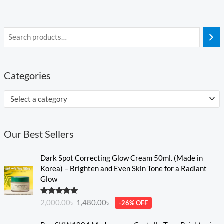
Categories
Select a category
Our Best Sellers
O
C
Dark Spot Correcting Glow Cream 50ml. (Made in
r
u
Korea) – Brighten and Even Skin Tone for a Radiant
i
r
Glow
g
r
i
e
Rated
5.00
2,000.00
৳
1,480.00
৳
-26% OFF
n
n
out of 5
a
t
O
C