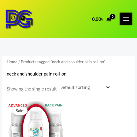
Skip
to
0.00
৳
content
Home
/ Products tagged “neck and shoulder pain roll-on”
neck and shoulder pain roll-on
Showing the single result
Original
Current
price
price
Sale!
was:
is:
600.00৳ .
400.00৳ .