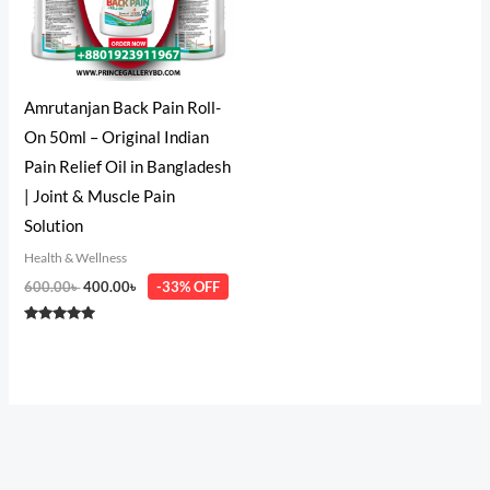
Amrutanjan Back Pain Roll-
On 50ml – Original Indian
Pain Relief Oil in Bangladesh
| Joint & Muscle Pain
Solution
Health & Wellness
600.00
৳
400.00
৳
-33% OFF
Rated
5.00
out of 5