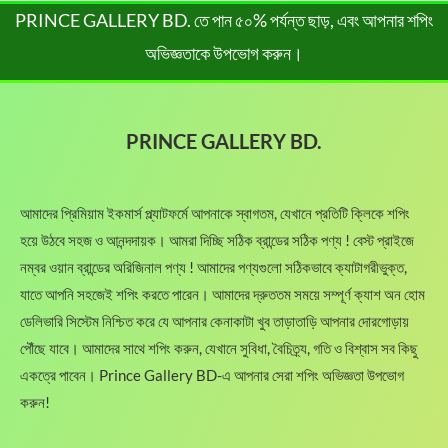
e
i
0
l
p
PRINCE GALLERY BD. তে পান ৫০% পর্যন্ত ছাড়, এবং আপনার শপিং
0
0
w
s
৳
.
p
r
.
0
a
:
অভিজ্ঞতাকে উপভোগ করুন।
r
i
0
৳
s
4
.
i
c
0
:
8
c
e
৳
.
6
0
e
i
5
.
PRINCE GALLERY BD.
w
s
.
0
0
a
:
.
0
s
1
0
৳
:
,
আমাদের প্রিমিয়াম ইকমার্স প্ল্যাটফর্মে আপনাকে স্বাগতম, যেখানে প্রতিটি ক্লিকে শপিং
0
1
0
৳
.
হয়ে উঠবে সহজ ও আনন্দদায়ক। আমরা দিচ্ছি সঠিক ব্রান্ডের সঠিক পণ্য ! বেস্ট প্রাইজে
,
9
5
0
নম্বর ওয়ান ব্রান্ডের অরিজিনাল পণ্য ! আমাদের পণ্যগুলো সঠিকভাবে ক্যাটাগরীভুক্ত,
.
5
.
যাতে আপনি সহজেই শপিং করতে পারেন। আমাদের দ্রুততম সময়ে সম্পূর্ণ ক্যাশ অন হোম
0
0
ডেলিভারি সিস্টেম নিশ্চিত করে যে আপনার কেনাকাটা খুব তাড়াতাড়ি আপনার দোরগোড়ায়
.
0
0
৳
পৌঁছে যাবে। আমাদের সাথে শপিং করুন, যেখানে সুবিধা, বৈচিত্র্য, গতি ও বিশ্বাস সব কিছু
0
একত্রে পাবেন। Prince Gallery BD-এ আপনার সেরা শপিং অভিজ্ঞতা উপভোগ
৳
.
করুন!
.