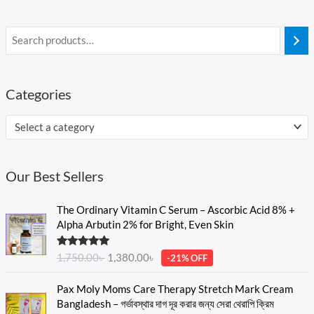
Categories
Select a category
Our Best Sellers
O
C
The Ordinary Vitamin C Serum – Ascorbic Acid 8% +
r
u
Alpha Arbutin 2% for Bright, Even Skin
i
r
g
r
Rated
5.00
1,750.00
৳
1,380.00
৳
-21% OFF
i
e
out of 5
n
n
O
C
Pax Moly Moms Care Therapy Stretch Mark Cream
a
t
r
u
Bangladesh – গর্ভাবস্থার দাগ দূর করার জন্য সেরা থেরাপি ক্রিম
l
p
i
r