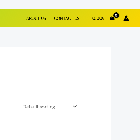
0.00
৳
ABOUT US
CONTACT US