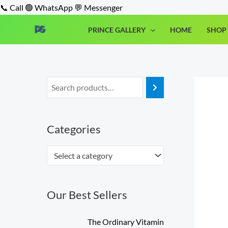
Skip
📞 Call
🟢 WhatsApp
💬 Messenger
to
PRINCE GALLERY
HOME
SHOP 
content
Categories
Select a category
Our Best Sellers
O
C
The Ordinary Vitamin