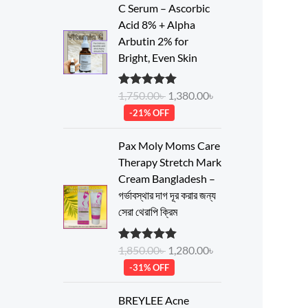
r
u
C Serum – Ascorbic
i
r
Acid 8% + Alpha
g
r
Arbutin 2% for
i
e
Bright, Even Skin
n
n
a
t
1,750.00
৳
1,380.00
৳
Rated
5.00
l
p
out of 5
-21% OFF
p
r
r
i
O
C
Pax Moly Moms Care
i
c
r
u
Therapy Stretch Mark
c
e
i
r
Cream Bangladesh –
e
i
g
r
গর্ভাবস্থার দাগ দূর করার জন্য
w
s
i
e
সেরা থেরাপি ক্রিম
a
:
n
n
s
1
a
t
:
,
1,850.00
৳
1,280.00
৳
Rated
5.00
l
p
out of 5
1
3
-31% OFF
p
r
,
8
r
i
O
C
7
0
BREYLEE Acne
i
c