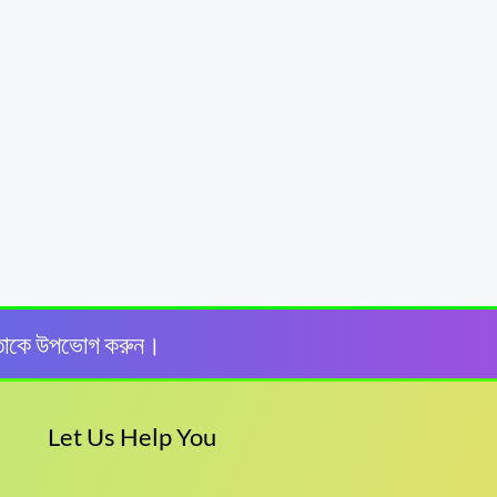
তাকে উপভোগ করুন।
Let Us Help You