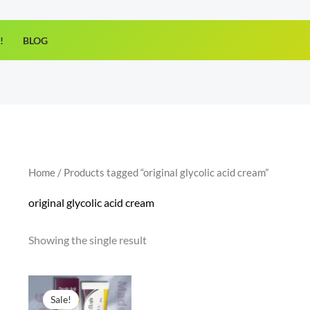
!
BLOG
Home
/ Products tagged “original glycolic acid cream”
original glycolic acid cream
Showing the single result
Original
Current
price
price
Sale!
was:
is: