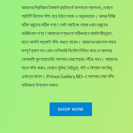
,
9
আমাদের প্রিমিয়াম ইকমার্স প্ল্যাটফর্মে আপনাকে স্বাগতম, যেখানে
5
0
প্রতিটি ক্লিকে শপিং হয়ে উঠবে সহজ ও আনন্দদায়ক। আমরা দিচ্ছি
5
.
0
0
সঠিক ব্রান্ডের সঠিক পণ্য ! বেস্ট প্রাইজে নম্বর ওয়ান ব্রান্ডের
.
0
অরিজিনাল পণ্য ! আমাদের পণ্যগুলো সঠিকভাবে ক্যাটাগরীভুক্ত,
0
৳
যাতে আপনি সহজেই শপিং করতে পারেন। আমাদের দ্রুততম সময়ে
0
সম্পূর্ণ ক্যাশ অন হোম ডেলিভারি সিস্টেম নিশ্চিত করে যে আপনার
৳
.
কেনাকাটা খুব তাড়াতাড়ি আপনার দোরগোড়ায় পৌঁছে যাবে। আমাদের
.
সাথে শপিং করুন, যেখানে সুবিধা, বৈচিত্র্য, গতি ও বিশ্বাস সব কিছু
একত্রে পাবেন। Prince Gallery BD-এ আপনার সেরা শপিং
অভিজ্ঞতা উপভোগ করুন!
SHOP NOW