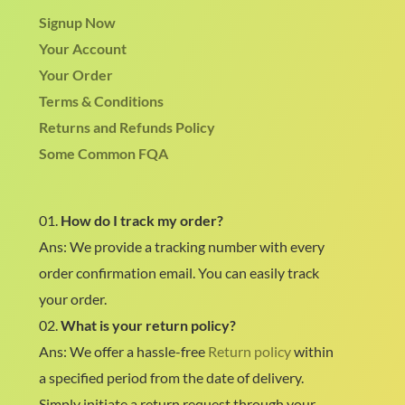
Signup Now
Your Account
Your Order
Terms & Conditions
Returns and Refunds Policy
Some Common FQA
01.
How do I track my order?
Ans: We provide a tracking number with every
order confirmation email. You can easily track
your order.
02.
What is your return policy?
Ans: We offer a hassle-free
Return policy
within
a specified period from the date of delivery.
Simply initiate a return request through your