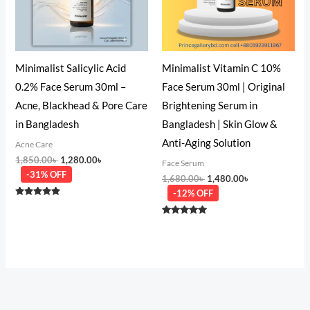
Minimalist Salicylic Acid
Minimalist Vitamin C 10%
0.2% Face Serum 30ml –
Face Serum 30ml | Original
Acne, Blackhead & Pore Care
Brightening Serum in
in Bangladesh
Bangladesh | Skin Glow &
Anti-Aging Solution
Acne Care
1,850.00
৳
1,280.00
৳
Face Serum
-31% OFF
1,680.00
৳
1,480.00
৳
-12% OFF
Rated
5.00
out of 5
Rated
5.00
out of 5