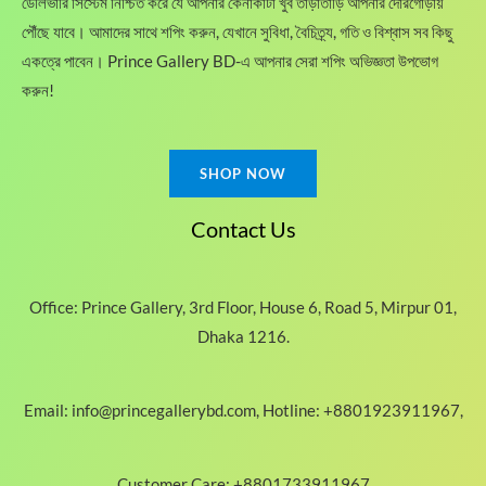
ডেলিভারি সিস্টেম নিশ্চিত করে যে আপনার কেনাকাটা খুব তাড়াতাড়ি আপনার দোরগোড়ায়
.
h
পৌঁছে যাবে। আমাদের সাথে শপিং করুন, যেখানে সুবিধা, বৈচিত্র্য, গতি ও বিশ্বাস সব কিছু
r
o
একত্রে পাবেন। Prince Gallery BD-এ আপনার সেরা শপিং অভিজ্ঞতা উপভোগ
u
করুন!
g
h
2
,
SHOP NOW
1
5
Contact Us
0
.
0
0
Office: Prince Gallery, 3rd Floor, House 6, Road 5, Mirpur 01,
৳
Dhaka 1216.
Email: info@princegallerybd.com, Hotline: +8801923911967,
Customer Care: +8801733911967