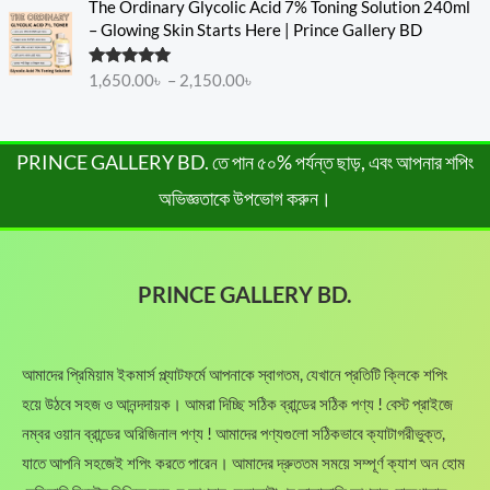
c
e
The Ordinary Glycolic Acid 7% Toning Solution 240ml
.
0
a
t
1
2
r
e
i
– Glowing Skin Starts Here | Prince Gallery BD
0
৳
l
p
,
5
i
w
s
0
p
r
6
0
c
a
:
৳
.
Rated
5.00
r
i
1,650.00
৳
–
2,150.00
৳
5
.
e
s
1
out of 5
i
c
0
0
r
:
,
.
c
e
.
0
a
1
3
e
i
0
৳
n
PRINCE GALLERY BD. তে পান ৫০% পর্যন্ত ছাড়, এবং আপনার শপিং
,
8
w
s
0
g
8
0
a
:
অভিজ্ঞতাকে উপভোগ করুন।
৳
.
e
5
.
s
1
:
0
0
:
,
.
1
.
0
1
2
,
0
৳
,
8
PRINCE GALLERY BD.
6
0
8
0
5
৳
.
5
.
0
0
0
.
.
আমাদের প্রিমিয়াম ইকমার্স প্ল্যাটফর্মে আপনাকে স্বাগতম, যেখানে প্রতিটি ক্লিকে শপিং
.
0
0
0
৳
হয়ে উঠবে সহজ ও আনন্দদায়ক। আমরা দিচ্ছি সঠিক ব্রান্ডের সঠিক পণ্য ! বেস্ট প্রাইজে
0
0
৳
নম্বর ওয়ান ব্রান্ডের অরিজিনাল পণ্য ! আমাদের পণ্যগুলো সঠিকভাবে ক্যাটাগরীভুক্ত,
৳
.
যাতে আপনি সহজেই শপিং করতে পারেন। আমাদের দ্রুততম সময়ে সম্পূর্ণ ক্যাশ অন হোম
t