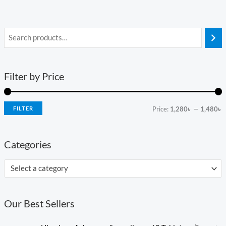
Filter by Price
FILTER
Price:
1,280৳
—
1,480৳
Categories
Select a category
Our Best Sellers
O
C