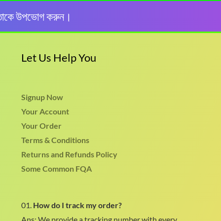
তাকে উপভোগ করুন।
Let Us Help You
Signup Now
Your Account
Your Order
Terms & Conditions
Returns and Refunds Policy
Some Common FQA
01.
How do I track my order?
Ans: We provide a tracking number with every