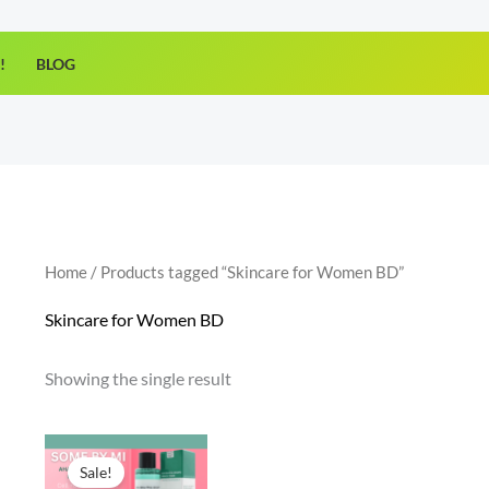
!
BLOG
Home
/ Products tagged “Skincare for Women BD”
Skincare for Women BD
Showing the single result
Price
range:
Sale!
680.00৳