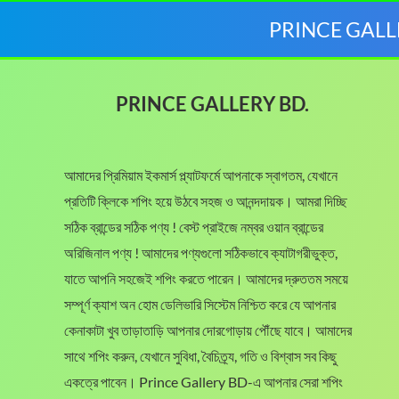
0
0
,
PRINCE GALLERY 
.
0
6
0
৳
5
0
0
৳
.
.
PRINCE GALLERY BD.
0
.
0
৳
আমাদের প্রিমিয়াম ইকমার্স প্ল্যাটফর্মে আপনাকে স্বাগতম, যেখানে
প্রতিটি ক্লিকে শপিং হয়ে উঠবে সহজ ও আনন্দদায়ক। আমরা দিচ্ছি
t
সঠিক ব্রান্ডের সঠিক পণ্য ! বেস্ট প্রাইজে নম্বর ওয়ান ব্রান্ডের
h
r
অরিজিনাল পণ্য ! আমাদের পণ্যগুলো সঠিকভাবে ক্যাটাগরীভুক্ত,
o
যাতে আপনি সহজেই শপিং করতে পারেন। আমাদের দ্রুততম সময়ে
u
সম্পূর্ণ ক্যাশ অন হোম ডেলিভারি সিস্টেম নিশ্চিত করে যে আপনার
g
কেনাকাটা খুব তাড়াতাড়ি আপনার দোরগোড়ায় পৌঁছে যাবে। আমাদের
h
2
সাথে শপিং করুন, যেখানে সুবিধা, বৈচিত্র্য, গতি ও বিশ্বাস সব কিছু
,
একত্রে পাবেন। Prince Gallery BD-এ আপনার সেরা শপিং
1