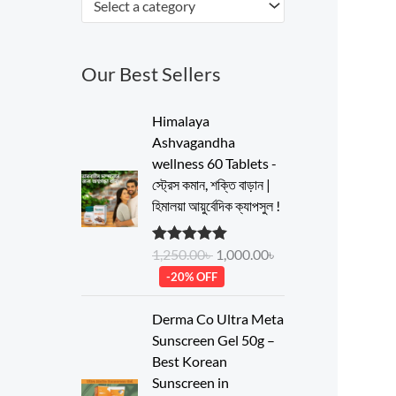
Select a category
Our Best Sellers
O
C
Himalaya
r
u
Ashvagandha
i
r
wellness 60 Tablets -
g
r
স্ট্রেস কমান, শক্তি বাড়ান |
i
e
হিমালয়া আয়ুর্বেদিক ক্যাপসুল !
n
n
a
t
1,250.00
৳
1,000.00
৳
Rated
5.00
l
p
out of 5
-20% OFF
p
r
r
i
O
C
Derma Co Ultra Meta
i
c
r
u
Sunscreen Gel 50g –
c
e
i
r
Best Korean
e
i
g
r
Sunscreen in
w
s
i
e