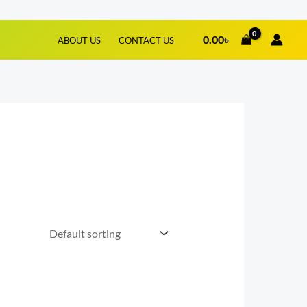
0.00
৳
ABOUT US
CONTACT US