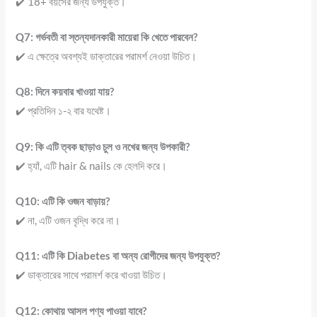
✔️ 18+ বয়সের জন্য উপযুক্ত।
Q7: গর্ভবতী বা স্তন্যদানকারী মায়েরা কি খেতে পারবেন?
✔️ এ ক্ষেত্রে অবশ্যই ডাক্তারের পরামর্শ নেওয়া উচিত।
Q8: দিনে কয়বার খাওয়া যায়?
✔️ প্রতিদিন ১-২ বার যথেষ্ট।
Q9: কি এটি ত্বক ছাড়াও চুল ও নখের জন্য উপকারী?
✔️ হ্যাঁ, এটি hair & nails কে হেলদি করে।
Q10: এটি কি ওজন বাড়ায়?
✔️ না, এটি ওজন বৃদ্ধি করে না।
Q11: এটি কি Diabetes বা অন্য রোগীদের জন্য উপযুক্ত?
✔️ ডাক্তারের সাথে পরামর্শ করে খাওয়া উচিত।
Q12: কোথায় আসল পণ্য পাওয়া যাবে?