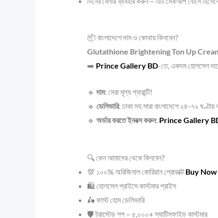
দিনের বেলায় ব্যবহার করুন – এটি মেকআপ বেইস হিসে
📦 বাংলাদেশে দাম ও কোথায় কিনবেন?
Glutathione Brightening Ton Up Crea
➡️
Prince Gallery BD
-তে, একদম হোলসেল দ
🔹
দাম
: সেরা মূল্য গ্যারান্টি!
🔹
ডেলিভারি
: ঢাকা সহ সারা বাংলাদেশে ২৪-৭২ ঘণ্টায
🔹
অর্ডার করতে ইনবক্স করুন:
Prince Gallery 
🔍 কেন আমাদের থেকে কিনবেন?
💯 ১০০% অরিজিনাল কোরিয়ান প্রোডাক্ট
Buy Now
🛍️ হোলসেল প্রাইসে কাস্টমার প্রাইস
🛵 ফাস্ট হোম ডেলিভারি
🛡️ ট্রাস্টেড শপ – ৫,০০০+ স্যাটিসফাইড কাস্টমার