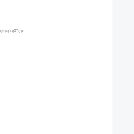
ূহলকর ব্রাইটনেস।