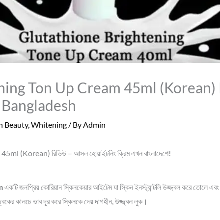
ning Ton Up Cream 45ml (Korean) 
 Bangladesh
n Beauty
,
Whitening
/ By
Admin
 (Korean) রিভিউ – আসল হোয়াইটনিং ক্রিম এখন বাংলাদেশে!
m
একটি জনপ্রিয় কোরিয়ান স্কিনকেয়ার আইটেম যা স্কিন ইনস্ট্যান্টলি উজ্জ্বল করে তোলে এবং
 ত্বকের কালচে ভাব দূর করে স্কিনকে দেয় দাগহীন, উজ্জ্বল লুক।