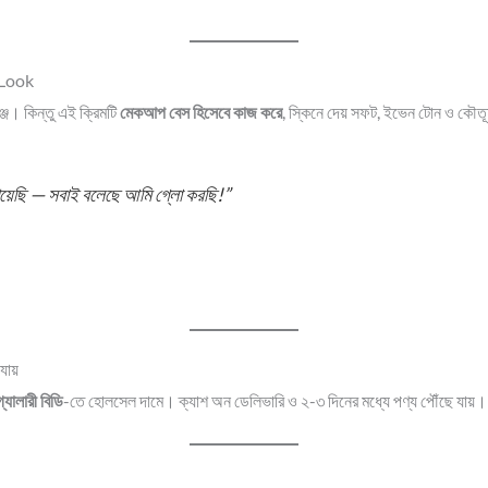
r Look
্জ। কিন্তু এই ক্রিমটি
মেকআপ বেস হিসেবে কাজ করে
, স্কিনে দেয় সফট, ইভেন টোন ও কৌত
গিয়েছি — সবাই বলেছে আমি গ্লো করছি!”
যায়
 গ্যালারী বিডি
-তে হোলসেল দামে। ক্যাশ অন ডেলিভারি ও ২-৩ দিনের মধ্যে পণ্য পৌঁছে যায়।