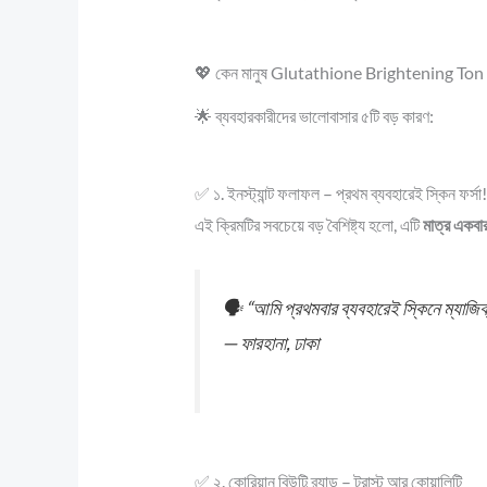
💖 কেন মানুষ Glutathione Brightening Ton 
🌟 ব্যবহারকারীদের ভালোবাসার ৫টি বড় কারণ:
✅ ১. ইনস্ট্যান্ট ফলাফল – প্রথম ব্যবহারেই স্কিন ফর্সা!
এই ক্রিমটির সবচেয়ে বড় বৈশিষ্ট্য হলো, এটি
মাত্র একবা
🗣️
“আমি প্রথমবার ব্যবহারেই স্কিনে ম্যাজিক
—
ফারহানা, ঢাকা
✅ ২. কোরিয়ান বিউটি ব্র্যান্ড – ট্রাস্ট আর কোয়ালিটি