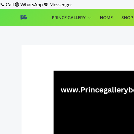
Skip
📞 Call
🟢 WhatsApp
💬 Messenger
to
PRINCE GALLERY
HOME
SHOP 
content