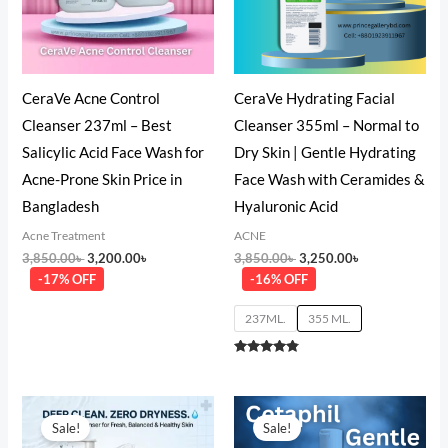
CeraVe Acne Control
CeraVe Hydrating Facial
Cleanser 237ml – Best
Cleanser 355ml – Normal to
Salicylic Acid Face Wash for
Dry Skin | Gentle Hydrating
Acne-Prone Skin Price in
Face Wash with Ceramides &
Bangladesh
Hyaluronic Acid
Acne Treatment
ACNE
3,850.00
৳
3,200.00
৳
3,850.00
৳
3,250.00
৳
-17% OFF
-16% OFF
237ML.
355 ML.
Rated
4.67
out of 5
Original
Current
Original
Current
price
price
price
price
Sale!
Sale!
was:
is:
was:
is: