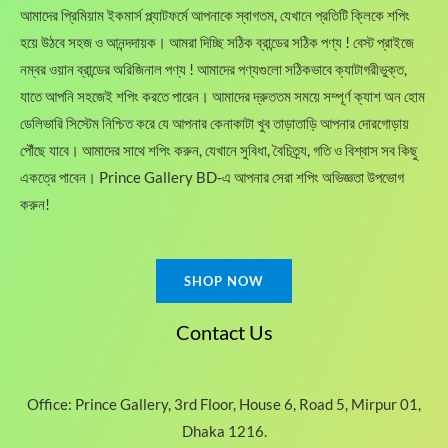
.
.
আমাদের প্রিমিয়াম ইকমার্স প্ল্যাটফর্মে আপনাকে স্বাগতম, যেখানে প্রতিটি ক্লিকে শপিং
.
0
0
0
৳
হয়ে উঠবে সহজ ও আনন্দদায়ক। আমরা দিচ্ছি সঠিক ব্রান্ডের সঠিক পণ্য ! বেস্ট প্রাইজে
0
0
৳
নম্বর ওয়ান ব্রান্ডের অরিজিনাল পণ্য ! আমাদের পণ্যগুলো সঠিকভাবে ক্যাটাগরীভুক্ত,
৳
.
যাতে আপনি সহজেই শপিং করতে পারেন। আমাদের দ্রুততম সময়ে সম্পূর্ণ ক্যাশ অন হোম
t
ডেলিভারি সিস্টেম নিশ্চিত করে যে আপনার কেনাকাটা খুব তাড়াতাড়ি আপনার দোরগোড়ায়
.
h
পৌঁছে যাবে। আমাদের সাথে শপিং করুন, যেখানে সুবিধা, বৈচিত্র্য, গতি ও বিশ্বাস সব কিছু
r
o
একত্রে পাবেন। Prince Gallery BD-এ আপনার সেরা শপিং অভিজ্ঞতা উপভোগ
u
করুন!
g
h
2
,
SHOP NOW
1
5
Contact Us
0
.
0
0
Office: Prince Gallery, 3rd Floor, House 6, Road 5, Mirpur 01,
৳
Dhaka 1216.