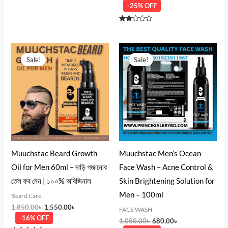
-25% OFF
Rated
2.00
out
of 5
Original
Current
Original
Current
price
price
price
price
Sale!
Sale!
was:
is:
was:
is:
1,850.00৳ .
1,550.00৳ .
1,050.00৳ .
680.00৳ .
Muuchstac Beard Growth
Muuchstac Men’s Ocean
Oil for Men 60ml – দাড়ি গজানোর
Face Wash – Acne Control &
তেল ফর মেন | ১০০% অরিজিনাল
Skin Brightening Solution for
Men – 100ml
Beard Care
1,850.00
৳
1,550.00
৳
FACE WASH
-16% OFF
1,050.00
৳
680.00
৳