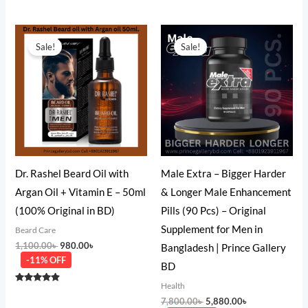
Rated
out of 5
5.00
out of 5
Original
Current
Original
Current
price
price
price
price
Sale!
Sale!
was:
is:
was:
is:
1,100.00৳ .
980.00৳ .
7,800.00৳ .
5,880.00৳ .
Dr. Rashel Beard Oil with
Male Extra – Bigger Harder
Argan Oil + Vitamin E – 50ml
& Longer Male Enhancement
(100% Original in BD)
Pills (90 Pcs) – Original
Supplement for Men in
Beard Care
1,100.00
৳
980.00
৳
Bangladesh | Prince Gallery
-11% OFF
BD
Health
Rated
4.67
7,800.00
৳
5,880.00
৳
out of 5