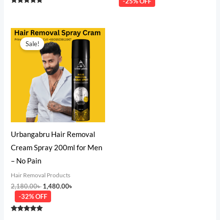
-25% OFF
Rated
5.00
out of 5
Original
Current
price
price
Sale!
was:
is:
2,180.00৳ .
1,480.00৳ .
Urbangabru Hair Removal
Cream Spray 200ml for Men
– No Pain
Hair Removal Products
2,180.00
৳
1,480.00
৳
-32% OFF
Rated