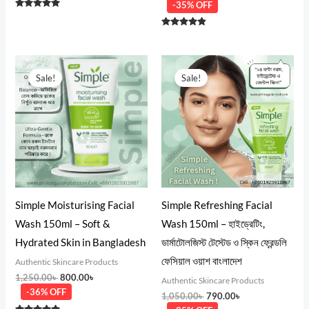
-35% OFF
Rated
5.00
out of 5
Rated
4.67
out of 5
Original
Current
Original
Current
price
price
price
price
Sale!
Sale!
was:
is:
was:
is:
1,250.00৳ .
800.00৳ .
1,050.00৳ .
790.00৳ .
Simple Moisturising Facial
Simple Refreshing Facial
Wash 150ml – Soft &
Wash 150ml – হাইড্রেটিং,
Hydrated Skin in Bangladesh
ডার্মাটোলজিস্ট টেস্টেড ও স্কিন ফ্রেন্ডলি
ফেসিয়াল ওয়াশ বাংলাদেশ
Authentic Skincare Products
1,250.00
৳
800.00
৳
Authentic Skincare Products
-36% OFF
1,050.00
৳
790.00
৳