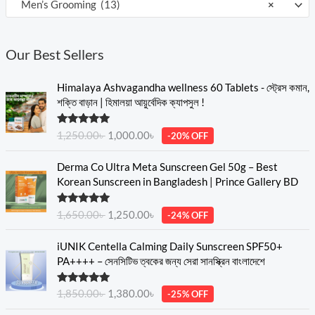
Men’s Grooming (13)
×
Our Best Sellers
O
C
Himalaya Ashvagandha wellness 60 Tablets - স্ট্রেস কমান,
r
u
শক্তি বাড়ান | হিমালয়া আয়ুর্বেদিক ক্যাপসুল !
i
r
g
r
Rated
5.00
1,250.00
৳
1,000.00
৳
-20% OFF
i
e
out of 5
n
n
O
C
Derma Co Ultra Meta Sunscreen Gel 50g – Best
a
t
r
u
Korean Sunscreen in Bangladesh | Prince Gallery BD
l
p
i
r
p
r
g
r
Rated
5.00
r
i
1,650.00
৳
1,250.00
৳
-24% OFF
i
e
out of 5
i
c
n
n
O
C
c
e
iUNIK Centella Calming Daily Sunscreen SPF50+
a
t
r
u
e
i
PA++++ – সেনসিটিভ ত্বকের জন্য সেরা সানস্ক্রিন বাংলাদেশে
l
p
i
r
w
s
p
r
g
r
a
:
Rated
5.00
r
i
1,850.00
৳
1,380.00
৳
-25% OFF
i
e
s
1
out of 5
i
c
n
n