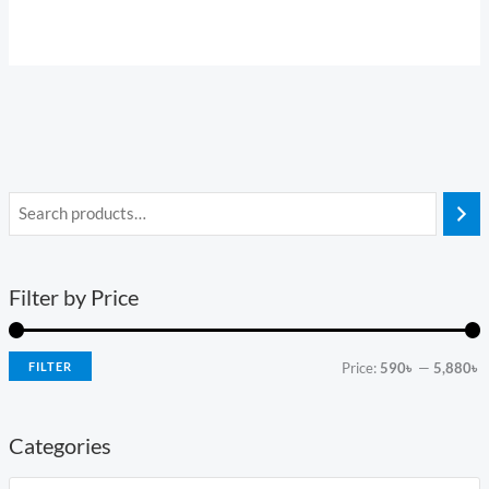
5.00
out of 5
Filter by Price
FILTER
Price:
590৳
—
5,880৳
Categories