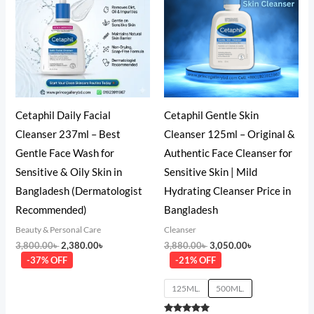
3,800.00৳ .
2,380.00৳ .
3,880.00৳ .
3,050.00৳ .
Cetaphil Daily Facial
Cetaphil Gentle Skin
Cleanser 237ml – Best
Cleanser 125ml – Original &
Gentle Face Wash for
Authentic Face Cleanser for
Sensitive & Oily Skin in
Sensitive Skin | Mild
Bangladesh (Dermatologist
Hydrating Cleanser Price in
Recommended)
Bangladesh
Beauty & Personal Care
Cleanser
3,800.00
৳
2,380.00
৳
3,880.00
৳
3,050.00
৳
-37% OFF
-21% OFF
125ML.
500ML.