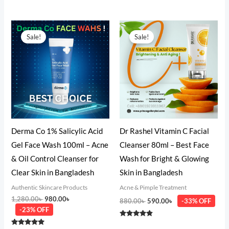
Rated
5.00
out of 5
Original
Current
Original
Current
price
price
price
price
Sale!
Sale!
was:
is:
was:
is:
1,280.00৳ .
980.00৳ .
880.00৳ .
590.00৳ .
Derma Co 1% Salicylic Acid
Dr Rashel Vitamin C Facial
Gel Face Wash 100ml – Acne
Cleanser 80ml – Best Face
& Oil Control Cleanser for
Wash for Bright & Glowing
Clear Skin in Bangladesh
Skin in Bangladesh
Authentic Skincare Products
Acne & Pimple Treatment
1,280.00
৳
980.00
৳
880.00
৳
590.00
৳
-33% OFF
-23% OFF
Rated
4.67