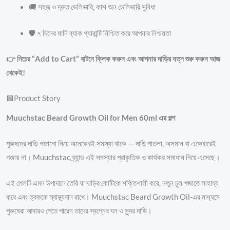
🚚 সহজ ও দ্রুত ডেলিভারি, কাশ অন ডেলিভারি সুবিধা
🛡️ ৭ দিনের মানি ব্যাক গ্যারান্টি নিশ্চিত করে আপনার নিশ্চয়তা
👉 নিচের “Add to Cart” বাটনে ক্লিক করুন এবং আপনার দাড়ির যত্ন শুরু করুন আজ
থেকেই!
🟩Product Story
Muuchstac Beard Growth Oil for Men 60ml এর গল্প
পুরুষদের দাড়ি গজানো নিয়ে অনেকেরই সমস্যা থাকে — দাড়ি পাতলা, অসমান বা একেবারেই
গজায় না। Muuchstac ব্র্যান্ড এই সমস্যার প্রাকৃতিক ও কার্যকর সমাধান নিয়ে এসেছে।
এই তেলটি এমন উপাদানে তৈরি যা দাড়ির কোটিকে শক্তিশালী করে, নতুন চুল গজাতে সাহায্য
করে এবং ত্বককে স্বাস্থ্যবান রাখে। Muuchstac Beard Growth Oil-এর মাধ্যমে
পুরুষেরা আবারও পেতে পারেন তাদের স্বপ্নের ঘন ও সুন্দর দাড়ি।