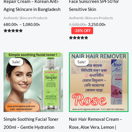
Repair Cream – Korean Anti-
Face Sunscreen SPF50 for
Aging Skincare in Bangladesh
Sensitive Skin
Authentic Skincare Products
Authentic Skincare Products
680.00
৳
–
1,080.00
৳
4,500.00
৳
3,250.00
৳
-28% OFF
Rated
5.00
out of 5
Rated
5.00
out of 5
Original
Current
Price
price
price
range:
Sale!
Sale!
Sale!
Sale!
was:
is:
850.00৳
1,050.00৳ .
750.00৳ .
through
900.00৳
Simple Soothing Facial Toner
Nair Hair Removal Cream –
200ml – Gentle Hydration
Rose, Aloe Vera, Lemon |