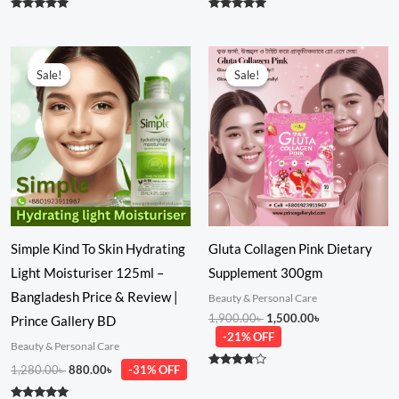
Rated
Rated
5.00
5.00
out of 5
out of 5
Original
Current
Original
Current
price
price
price
price
Sale!
Sale!
Sale!
Sale!
was:
is:
was:
is:
1,280.00৳ .
880.00৳ .
1,900.00৳ .
1,500.00৳ .
Simple Kind To Skin Hydrating
Gluta Collagen Pink Dietary
Light Moisturiser 125ml –
Supplement 300gm
Bangladesh Price & Review |
Beauty & Personal Care
1,900.00
৳
1,500.00
৳
Prince Gallery BD
-21% OFF
Beauty & Personal Care
1,280.00
৳
880.00
৳
-31% OFF
Rated
3.60
out of 5