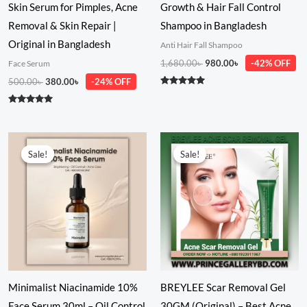
Skin Serum for Pimples, Acne
Growth & Hair Fall Control
Removal & Skin Repair |
Shampoo in Bangladesh
Original in Bangladesh
Anti Hair Fall Shampoo
1,680.00
৳
980.00
৳
-42% OFF
Face Serum
500.00
৳
380.00
৳
-24% OFF
Rated
5.00
out of 5
Rated
5.00
out of 5
Original
Current
Original
Current
price
price
price
price
Sale!
Sale!
Sale!
Sale!
was:
is:
was:
is:
1,980.00৳ .
1,480.00৳ .
550.00৳ .
480.00৳ .
Minimalist Niacinamide 10%
BREYLEE Scar Removal Gel
Face Serum 30ml – Oil Control
30GM (Original) – Best Acne