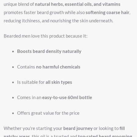
unique blend of
natural herbs, essential oils, and vitamins
promotes faster beard growth while also
softening coarse hair
,
reducing itchiness, and nourishing the skin underneath.
Bearded men love this product because it:
Boosts beard density naturally
Contains
no harmful chemicals
Is suitable for
all skin types
Comes in an
easy-to-use 60ml bottle
Offers great value for the price
Whether you’re starting your
beard journey
or looking to
fill
patchy areas
, this oil is a trusted and
top-rated beard grooming