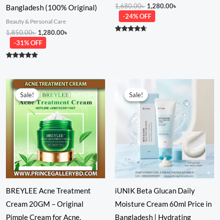
1,680.00
৳
1,280.00
৳
Bangladesh (100% Original)
-24% OFF
Beauty & Personal Care
1,850.00
৳
1,280.00
৳
Rated
-31% OFF
4.50
out of 5
Rated
5.00
out of 5
Original
Current
Original
Current
price
price
price
price
Sale!
Sale!
Sale!
Sale!
was:
is:
was:
is:
650.00৳ .
550.00৳ .
2,380.00৳ .
1,550.00৳ .
BREYLEE Acne Treatment
iUNIK Beta Glucan Daily
Cream 20GM – Original
Moisture Cream 60ml Price in
Pimple Cream for Acne,
Bangladesh | Hydrating