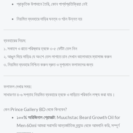
প্রাকৃতিক উপাদানে তৈরি, কোন পার্শ্বপ্রতিক্রিয়া নেই
নিয়মিত ব্যবহারে দাড়ির ঘনত্ব ও গঠন উন্নত হয়
ব্যবহারের নিয়ম:
১. সকালে ও রাতে পরিষ্কার ত্বকে ৩-৫ ফোঁটা তেল নিন
২. আঙুল দিয়ে দাড়ির যে অংশে তেল লাগাতে চান সেখান ভালোভাবে ম্যাসাজ করুন
৩. নিয়মিত ব্যবহার নিশ্চিত করুন দ্রুত ও দৃশ্যমান ফলাফলের জন্য
ফলাফল দেখার সময়:
সাধারণত ৪-৬ সপ্তাহ নিয়মিত ব্যবহারে ত্বকে ও দাড়িতে পরিবর্তন লক্ষ্য করা যায়।
কেন Prince Gallery BD থেকে কিনবেন?
১০০% অরিজিনাল প্রোডাক্ট:
Muuchstac Beard Growth Oil for
Men 60ml আমরা সরাসরি আন্তর্জাতিক ব্র্যান্ড থেকে আমদানি করি, সম্পূর্ণ