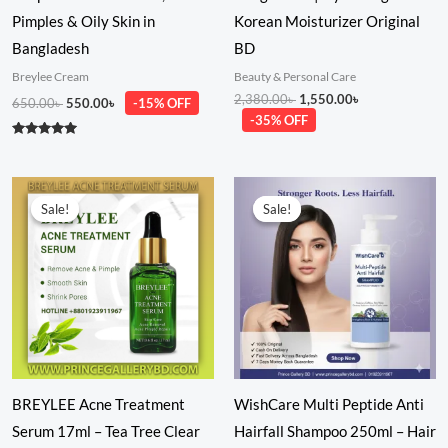
Pimples & Oily Skin in
Korean Moisturizer Original
Bangladesh
BD
Breylee Cream
Beauty & Personal Care
2,380.00
৳
1,550.00
৳
650.00
৳
550.00
৳
-15% OFF
-35% OFF
Rated
5.00
out of 5
Original
Current
Original
Current
price
price
price
price
Sale!
Sale!
Sale!
Sale!
was:
is:
was:
is:
500.00৳ .
380.00৳ .
1,680.00৳ .
980.00৳ .
BREYLEE Acne Treatment
WishCare Multi Peptide Anti
Serum 17ml – Tea Tree Clear
Hairfall Shampoo 250ml – Hair