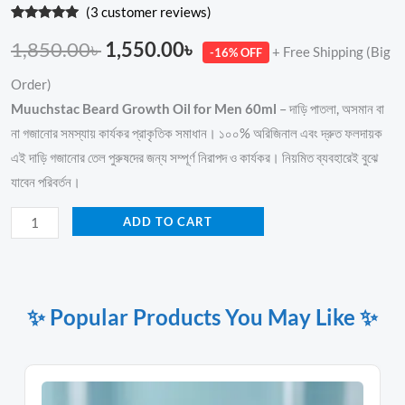
(
3
customer reviews)
Rated
1
5.00
out of 5
1,850.00
৳
1,550.00
৳
+ Free Shipping (Big
-16% OFF
based on
customer
rating
Order)
Muuchstac Beard Growth Oil for Men 60ml
– দাড়ি পাতলা, অসমান বা
না গজানোর সমস্যায় কার্যকর প্রাকৃতিক সমাধান। ১০০% অরিজিনাল এবং দ্রুত ফলদায়ক
এই দাড়ি গজানোর তেল পুরুষদের জন্য সম্পূর্ণ নিরাপদ ও কার্যকর। নিয়মিত ব্যবহারেই বুঝে
যাবেন পরিবর্তন।
ADD TO CART
✨ Popular Products You May Like ✨