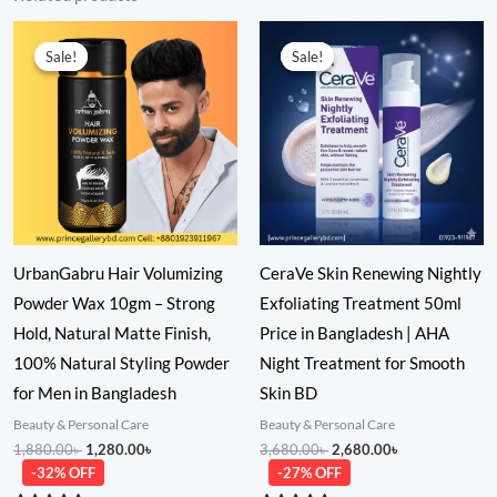
Original
Current
Original
Current
price
price
price
price
Sale!
Sale!
Sale!
Sale!
was:
is:
was:
is:
1,880.00৳ .
1,280.00৳ .
3,680.00৳ .
2,680.00৳ .
UrbanGabru Hair Volumizing
CeraVe Skin Renewing Nightly
Powder Wax 10gm – Strong
Exfoliating Treatment 50ml
Hold, Natural Matte Finish,
Price in Bangladesh | AHA
100% Natural Styling Powder
Night Treatment for Smooth
for Men in Bangladesh
Skin BD
Beauty & Personal Care
Beauty & Personal Care
1,880.00
৳
1,280.00
৳
3,680.00
৳
2,680.00
৳
-32% OFF
-27% OFF