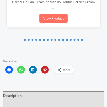
Carnel Dr Skin Ceramide Vita B5 Double Barrier Cream
APLB
is...
View Product
Share Now
More
Description
Reviews (3)