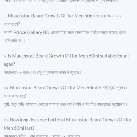
Yes, এটি ত্বকে হালকা ও প্রাকৃতিক হওয়ায় সংবেদনশীল ত্বকের জন্যও নিরাপদ।
৮. Muuchstac Beard Growth Oil for Men 60ml কোথায় পাওয়া যায়
বাংলাদেশে?
আপনি Prince Gallery BD ওয়েবসাইট থেকে অনলাইনে অর্ডার করতে পারেন, দ্রুত
ডেলিভারি সহ।
৯. Is Muuchstac Beard Growth Oil for Men 60ml suitable for all
ages?
সাধারণত ১৮ বছর এবং তদূর্ধ্ব পুরুষদের জন্য উপযুক্ত।
১০. Muuchstac Beard Growth Oil for Men 60ml কি দাড়ি ছাড়া পুরুষের
জন্য কাজ করে?
হ্যাঁ, নতুন দাড়ি গজানোর ক্ষেত্রে সাহায্য করে তবে ধৈর্য্য ও নিয়মিত ব্যবহারের প্রয়োজন।
১১. How long does one bottle of Muuchstac Beard Growth Oil for
Men 60ml last?
সাধারণত দৈনিক ২ বার ব্যবহারে ১ বোতল ১-২ মাস চলে।