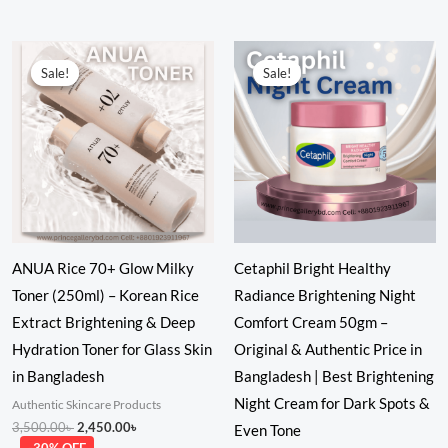
Rated
5.00
out of 5
Original
Current
Original
Current
price
price
price
price
Sale!
Sale!
Sale!
Sale!
was:
is:
was:
is:
3,500.00৳ .
2,450.00৳ .
3,500.00৳ .
2,450.00৳ .
ANUA Rice 70+ Glow Milky
Cetaphil Bright Healthy
Toner (250ml) – Korean Rice
Radiance Brightening Night
Extract Brightening & Deep
Comfort Cream 50gm –
Hydration Toner for Glass Skin
Original & Authentic Price in
in Bangladesh
Bangladesh | Best Brightening
Night Cream for Dark Spots &
Authentic Skincare Products
3,500.00
৳
2,450.00
৳
Even Tone