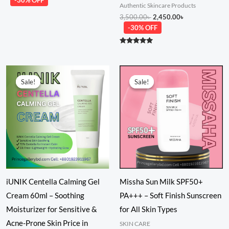
-30% OFF
Authentic Skincare Products
3,500.00
৳
2,450.00
৳
-30% OFF
Rated
5.00
out of 5
Original
Current
Original
Current
price
price
price
price
Sale!
Sale!
Sale!
Sale!
was:
is:
was:
is:
1,850.00৳ .
1,280.00৳ .
1,680.00৳ .
1,280.00৳ .
iUNIK Centella Calming Gel
Missha Sun Milk SPF50+
Cream 60ml – Soothing
PA+++ – Soft Finish Sunscreen
Moisturizer for Sensitive &
for All Skin Types
Acne-Prone Skin Price in
SKIN CARE