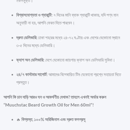
নকলমুক্ত।
বিশ্বাসযোগ্যতা ও গ্যারান্টি:
৭ দিনের মানি ব্যাক গ্যারান্টি থাকায়, যদি পণ্য মান
অনুযায়ী না হয়, আপনি ফেরত দিতে পারবেন।
দ্রুত ডেলিভারি:
ঢাকা শহরের মধ্যে ২৪-৭২ ঘণ্টায় এবং দেশের যেকোনো স্থানে
৩-৫ দিনের মধ্যে ডেলিভারি।
ক্যাশ অন ডেলিভারি:
দেশে যেকোনো জায়গায় ক্যাশ অন ডেলিভারি সুবিধা।
২৪/৭ কাস্টমার সাপোর্ট:
আমাদের বিশেষায়িত টিম যেকোনো প্রশ্নে সহায়তা দিতে
প্রস্তুত।
আপনি কি চান দাড়ি আরও ঘন ও আকর্ষণীয় দেখাক? তাহলে এখনই অর্ডার করুন
“Muuchstac Beard Growth Oil for Men 60ml”!
🔥
বিশ্বস্ত, ১০০% অরিজিনাল এবং দ্রুত ফলপ্রসূ