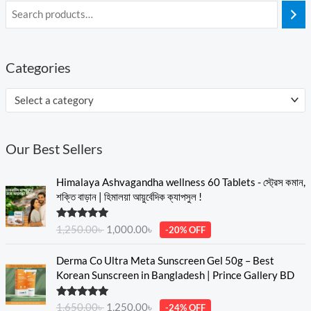
Categories
Select a category
Our Best Sellers
O
C
Himalaya Ashvagandha wellness 60 Tablets - স্ট্রেস কমান,
r
u
শক্তি বাড়ান | হিমালয়া আয়ুর্বেদিক ক্যাপসুল !
i
r
g
r
Rated
5.00
1,250.00
৳
1,000.00
৳
-20% OFF
i
e
out of 5
n
n
O
C
Derma Co Ultra Meta Sunscreen Gel 50g – Best
a
t
r
u
Korean Sunscreen in Bangladesh | Prince Gallery BD
l
p
i
r
p
r
g
r
Rated
5.00
r
i
1,650.00
৳
1,250.00
৳
-24% OFF