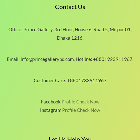
5
Contact Us
0
.
0
0
Office: Prince Gallery, 3rd Floor, House 6, Road 5, Mirpur 01,
৳
Dhaka 1216.
Email: info@princegallerybd.com, Hotline: +8801923911967,
Customer Care: +8801733911967
Facebook
Profile Check Now
Instagram
Profile Check Now
Let Us Help You