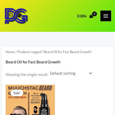
Skip
to
0.00
৳
content
Home
/ Products tagged “Beard Oil for Fast Beard Growth”
Beard Oil for Fast Beard Growth
Showing the single result
Original
Current
price
price
Sale!
was:
is:
1,850.00৳ .
1,550.00৳ .