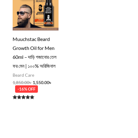
1,850.00৳ .
1,550.00৳ .
Muuchstac Beard
Growth Oil for Men
60ml – দাড়ি গজানোর তেল
ফর মেন | ১০০% অরিজিনাল
Beard Care
1,850.00
৳
1,550.00
৳
-16% OFF
Rated
5.00
out of 5