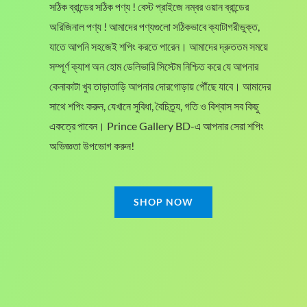
0
0
৳
সঠিক ব্রান্ডের সঠিক পণ্য ! বেস্ট প্রাইজে নম্বর ওয়ান ব্রান্ডের
.
0
অরিজিনাল পণ্য ! আমাদের পণ্যগুলো সঠিকভাবে ক্যাটাগরীভুক্ত,
0
৳
.
যাতে আপনি সহজেই শপিং করতে পারেন। আমাদের দ্রুততম সময়ে
0
সম্পূর্ণ ক্যাশ অন হোম ডেলিভারি সিস্টেম নিশ্চিত করে যে আপনার
৳
.
কেনাকাটা খুব তাড়াতাড়ি আপনার দোরগোড়ায় পৌঁছে যাবে। আমাদের
সাথে শপিং করুন, যেখানে সুবিধা, বৈচিত্র্য, গতি ও বিশ্বাস সব কিছু
একত্রে পাবেন। Prince Gallery BD-এ আপনার সেরা শপিং
অভিজ্ঞতা উপভোগ করুন!
SHOP NOW