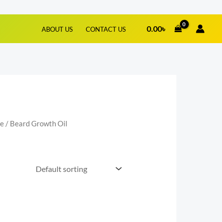
0.00
৳
ABOUT US
CONTACT US
re
/ Beard Growth Oil