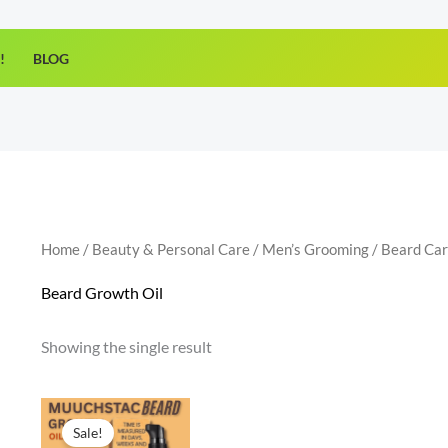
!
BLOG
Home
/
Beauty & Personal Care
/
Men’s Grooming
/
Beard Ca
Beard Growth Oil
Showing the single result
Original
Current
price
price
Sale!
was:
is: