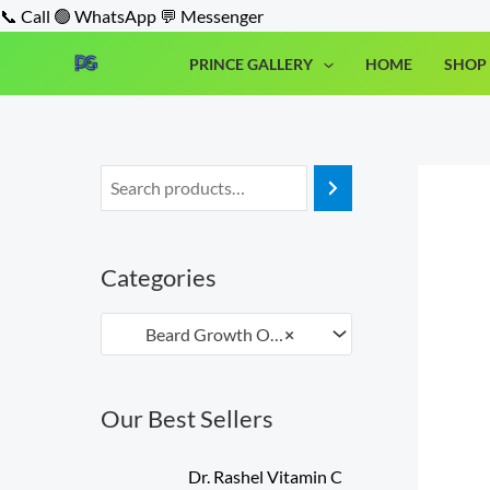
Skip
📞 Call
🟢 WhatsApp
💬 Messenger
to
PRINCE GALLERY
HOME
SHOP 
content
Categories
Beard Growth Oil (1)
×
Our Best Sellers
O
C
Dr. Rashel Vitamin C