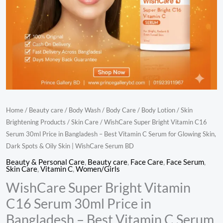
Bangladesh
Spots
–
&
Best
Oily
Vitamin
Skin
C
|
Serum
WishCare
for
Serum
Glowing
BD
Home
/
Beauty care
/
Body Wash
/
Body Care
/
Body Lotion
/
Skin
Skin,
quantity
Brightening Products
/
Skin Care
/ WishCare Super Bright Vitamin C16
Dark
Serum 30ml Price in Bangladesh – Best Vitamin C Serum for Glowing Skin,
Spots
Dark Spots & Oily Skin | WishCare Serum BD
&
Beauty & Personal Care
,
Beauty care
,
Face Care
,
Face Serum
,
Oily
Skin Care
,
Vitamin C
,
Women/Girls
Skin
WishCare Super Bright Vitamin
|
C16 Serum 30ml Price in
WishCare
Bangladesh – Best Vitamin C Serum
Serum