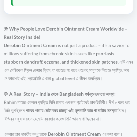
🌍
Why People Love Derobin Ointment Cream Worldwide –
Real Story Inside!
Derobin Ointment Cream
is not just a product – it’s a savior for
millions suffering from chronic skin issues like
psoriasis,
stubborn dandruff, eczema, and thickened skin patches
. এটি এমন
এক মেডিকেল স্কিন কেয়ার ক্রিম, যা বছরের পর বছর ধরে বহু মানুষকে দিয়েছে স্বস্তি, আর
সে কারণেই এই প্রোডাক্টটি এখনো global level এ ভীষণ জনপ্রিয়।
💬
A Real Story – India থেকে Bangladesh পর্যন্ত ছড়ানো আস্থা:
Rahim নামের একজন ব্যক্তি যিনি ঢাকার একজন প্রাইভেট চাকরিজীবী। দীর্ঘ ৮ বছর ধরে
তিনি ভুগছিলেন
পায়ের পাতায় মোটা করে চামড়া ওঠা, চুলকানি আর পা ফাটার সমস্যা
নিয়ে।
বিভিন্ন ওষুধ ও হোম রেমেডি ব্যবহার করেও তিনি আরাম পাচ্ছিলেন না।
একবার তার ভারতীয় বন্ধু তাকে
Derobin Ointment Cream
এর কথা বলে।