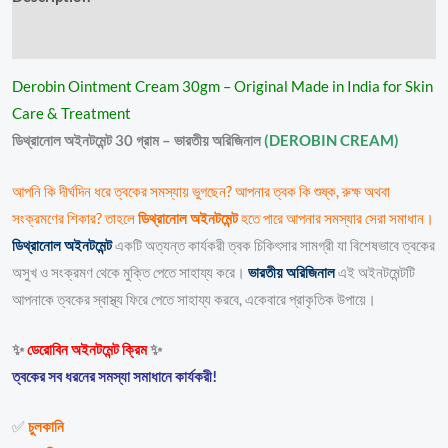
Reviews (10)
Derobin Ointment Cream 30gm – Original Made in India for Skin
Care & Treatment
ডিথ্রানোল অইনটমেন্ট 30 গ্রাম – ভারতীয় অরিজিনাল
(DEROBIN CREAM)
আপনি কি দীর্ঘদিন ধরে ত্বকের সমস্যায় ভুগছেন? আপনার ত্বক কি শুষ্ক, রুক্ষ অথবা
সংক্রমণের শিকার? তাহলে
ডিথ্রানোল অইনটমেন্ট
হতে পারে আপনার সমস্যার সেরা সমাধান।
ডিথ্রানোল অইনটমেন্ট
একটি অত্যন্ত কার্যকরী ত্বক চিকিৎসার সামগ্রী যা বিশেষভাবে ত্বকের
অসুখ ও সংক্রমণ থেকে মুক্তি পেতে সাহায্য করে।
ভারতীয় অরিজিনাল
এই অইনটমেন্টটি
আপনাকে ত্বকের স্বাস্থ্য ফিরে পেতে সাহায্য করবে, একেবারে প্রাকৃতিক উপায়ে।
✨
ডেরোবিন অইনটমেন্ট ক্রিম
✨
ত্বকের সব ধরনের সমস্যা সমাধানে কার্যকরী!
✅
চুলকানি