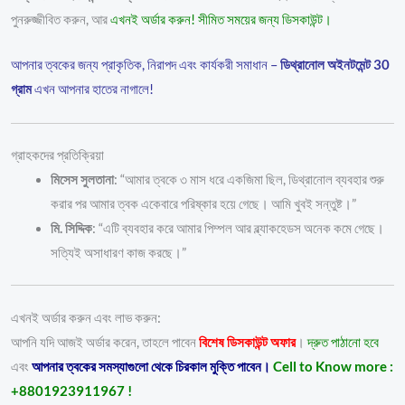
পুনরুজ্জীবিত করুন, আর
এখনই অর্ডার করুন! সীমিত সময়ের জন্য ডিসকাউন্ট।
আপনার ত্বকের জন্য প্রাকৃতিক, নিরাপদ এবং কার্যকরী সমাধান –
ডিথ্রানোল অইনটমেন্ট 30
গ্রাম
এখন আপনার হাতের নাগালে!
গ্রাহকদের প্রতিক্রিয়া
মিসেস সুলতানা
: “আমার ত্বকে ৩ মাস ধরে একজিমা ছিল, ডিথ্রানোল ব্যবহার শুরু
করার পর আমার ত্বক একেবারে পরিষ্কার হয়ে গেছে। আমি খুবই সন্তুষ্ট।”
মি. সিদ্দিক
: “এটি ব্যবহার করে আমার পিম্পল আর ব্ল্যাকহেডস অনেক কমে গেছে।
সত্যিই অসাধারণ কাজ করছে।”
এখনই অর্ডার করুন এবং লাভ করুন:
আপনি যদি আজই অর্ডার করেন, তাহলে পাবেন
বিশেষ ডিসকাউন্ট অফার
।
দ্রুত পাঠানো হবে
এবং
আপনার ত্বকের সমস্যাগুলো থেকে চিরকাল মুক্তি পাবেন।
Cell to Know more :
+8801923911967 !