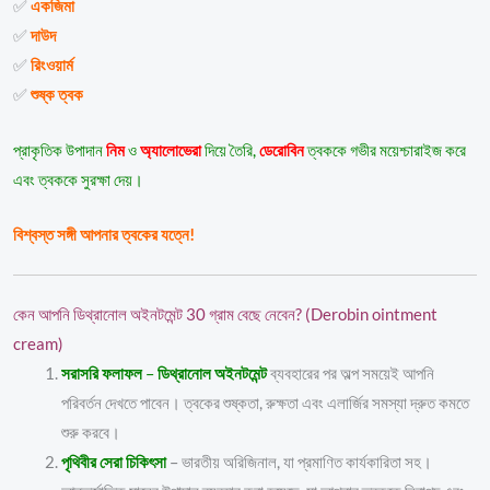
✅
একজিমা
✅
দাউদ
✅
রিংওয়ার্ম
✅
শুষ্ক ত্বক
প্রাকৃতিক উপাদান
নিম
ও
অ্যালোভেরা
দিয়ে তৈরি,
ডেরোবিন
ত্বককে গভীর ময়েশ্চারাইজ করে
এবং ত্বককে সুরক্ষা দেয়।
বিশ্বস্ত সঙ্গী আপনার ত্বকের যত্নে!
কেন আপনি ডিথ্রানোল অইনটমেন্ট 30 গ্রাম বেছে নেবেন? (Derobin ointment
cream)
সরাসরি ফলাফল
–
ডিথ্রানোল অইনটমেন্ট
ব্যবহারের পর অল্প সময়েই আপনি
পরিবর্তন দেখতে পাবেন। ত্বকের শুষ্কতা, রুক্ষতা এবং এলার্জির সমস্যা দ্রুত কমতে
শুরু করবে।
পৃথিবীর সেরা চিকিৎসা
– ভারতীয় অরিজিনাল, যা প্রমাণিত কার্যকারিতা সহ।