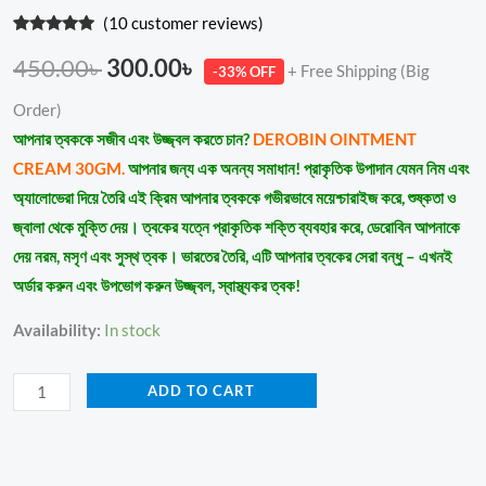
(
10
customer reviews)
Rated
8
4.88
out of 5
450.00
৳
300.00
৳
+ Free Shipping (Big
-33% OFF
based on
customer
ratings
Order)
আপনার ত্বককে সজীব এবং উজ্জ্বল করতে চান?
DEROBIN OINTMENT
CREAM 30GM.
আপনার জন্য এক অনন্য সমাধান! প্রাকৃতিক উপাদান যেমন নিম এবং
অ্যালোভেরা দিয়ে তৈরি এই ক্রিম আপনার ত্বককে গভীরভাবে ময়েশ্চারাইজ করে, শুষ্কতা ও
জ্বালা থেকে মুক্তি দেয়। ত্বকের যত্নে প্রাকৃতিক শক্তি ব্যবহার করে, ডেরোবিন আপনাকে
দেয় নরম, মসৃণ এবং সুস্থ ত্বক। ভারতের তৈরি, এটি আপনার ত্বকের সেরা বন্ধু – এখনই
অর্ডার করুন এবং উপভোগ করুন উজ্জ্বল, স্বাস্থ্যকর ত্বক!
Availability:
In stock
ADD TO CART