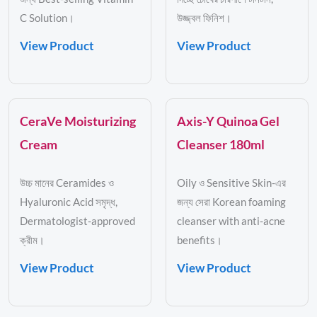
C Solution।
উজ্জ্বল ফিনিশ।
View Product
View Product
CeraVe Moisturizing
Axis-Y Quinoa Gel
Cream
Cleanser 180ml
উচ্চ মানের Ceramides ও
Oily ও Sensitive Skin-এর
Hyaluronic Acid সমৃদ্ধ,
জন্য সেরা Korean foaming
Dermatologist-approved
cleanser with anti-acne
ক্রীম।
benefits।
View Product
View Product