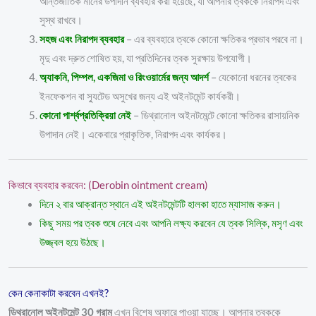
আন্তর্জাতিক মানের উপাদান ব্যবহার করা হয়েছে, যা আপনার ত্বককে নিরাপদ এবং
সুস্থ রাখবে।
সহজ এবং নিরাপদ ব্যবহার
– এর ব্যবহারে ত্বকে কোনো ক্ষতিকর প্রভাব পরবে না।
মৃদু এবং দ্রুত শোষিত হয়, যা প্রতিদিনের ত্বক সুরক্ষায় উপযোগী।
অ্যাকনি, পিম্পল, একজিমা ও রিংওয়ার্মের জন্য আদর্শ
– যেকোনো ধরনের ত্বকের
ইনফেকশন বা স্যুটেড অসুখের জন্য এই অইনটমেন্ট কার্যকরী।
কোনো পার্শ্বপ্রতিক্রিয়া নেই
– ডিথ্রানোল অইনটমেন্টে কোনো ক্ষতিকর রাসায়নিক
উপাদান নেই। একেবারে প্রাকৃতিক, নিরাপদ এবং কার্যকর।
কিভাবে ব্যবহার করবেন: (Derobin ointment cream)
দিনে ২ বার আক্রান্ত স্থানে এই অইনটমেন্টটি হালকা হাতে ম্যাসাজ করুন।
কিছু সময় পর ত্বক শুষে নেবে এবং আপনি লক্ষ্য করবেন যে ত্বক সিল্কি, মসৃণ এবং
উজ্জ্বল হয়ে উঠছে।
কেন কেনাকাটা করবেন এখনই?
ডিথ্রানোল অইনটমেন্ট 30 গ্রাম
এখন বিশেষ অফারে পাওয়া যাচ্ছে। আপনার ত্বককে