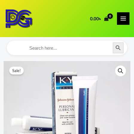
Skip
to
0.00
৳
content
SEARCH BUTTON
Search
for:
KY
Original
Current
Price
Sale!
jelly
price
price
range:
Personal
Lubricant,
was:
is:
499.00৳
Clear,
750.00৳ .
499.00৳ .
through
Non
850.00৳
greasy
and
water