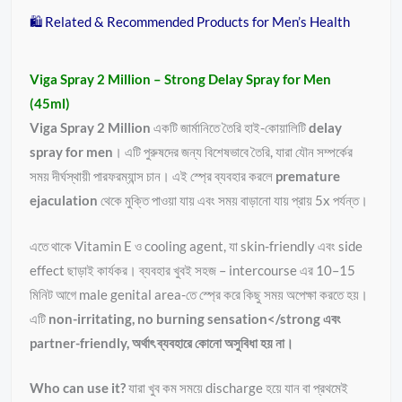
🛍️ Related & Recommended Products for Men’s Health
Viga Spray 2 Million – Strong Delay Spray for Men
(45ml)
Viga Spray 2 Million
একটি জার্মানিতে তৈরি হাই-কোয়ালিটি
delay
spray for men
। এটি পুরুষদের জন্য বিশেষভাবে তৈরি, যারা যৌন সম্পর্কের
সময় দীর্ঘস্থায়ী পারফরম্যান্স চান। এই স্প্রে ব্যবহার করলে
premature
ejaculation
থেকে মুক্তি পাওয়া যায় এবং সময় বাড়ানো যায় প্রায় 5x পর্যন্ত।
এতে থাকে Vitamin E ও cooling agent, যা skin-friendly এবং side
effect ছাড়াই কার্যকর। ব্যবহার খুবই সহজ – intercourse এর 10–15
মিনিট আগে male genital area-তে স্প্রে করে কিছু সময় অপেক্ষা করতে হয়।
এটি
non-irritating, no burning sensation</strong এবং
partner-friendly, অর্থাৎ ব্যবহারে কোনো অসুবিধা হয় না।
Who can use it?
যারা খুব কম সময়ে discharge হয়ে যান বা প্রথমেই