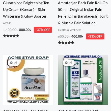
Glutathione Brightening Ton
Amrutanjan Back Pain Roll-On
Up Cream (Korean) – Skin
50ml – Original Indian Pain
Whitening & Glow Booster
Relief Oil in Bangladesh | Joint
& Muscle Pain Solution
ACNE
1,400.00
৳
880.00
৳
-37% OFF
Health & Wellness
600.00
৳
400.00
৳
-33% OFF
Rated
4.76
out of 5
Rated
5.00
out of 5
Original
Current
Price
price
price
range:
Sale!
Sale!
Sale!
Sale!
was:
is:
300.00৳
300.00৳ .
250.00৳ .
through
1,280.00৳