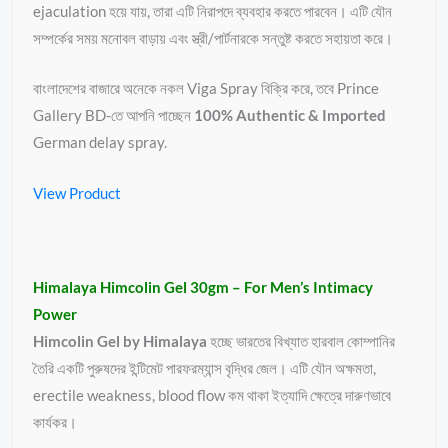
ejaculation হয়ে যায়, তারা এটি নিরাপদে ব্যবহার করতে পারবেন। এটি যৌন
সম্পর্কের সময় মনোবল বাড়ায় এবং স্ত্রী/পার্টনারকে সন্তুষ্ট করতে সহায়তা করে।
বাংলাদেশের বাজারে অনেকে নকল Viga Spray বিক্রি করে, তবে Prince
Gallery BD-তে আপনি পাচ্ছেন
100% Authentic & Imported
German delay spray.
View Product
Himalaya Himcolin Gel 30gm – For Men’s Intimacy
Power
Himcolin Gel by Himalaya
হচ্ছে ভারতের বিখ্যাত হারবাল কোম্পানির
তৈরি একটি পুরুষদের ইন্টিমেট পারফরম্যান্স বৃদ্ধির জেল। এটি যৌন অক্ষমতা,
erectile weakness, blood flow কম থাকা ইত্যাদি ক্ষেত্রে দারুণভাবে
কার্যকর।