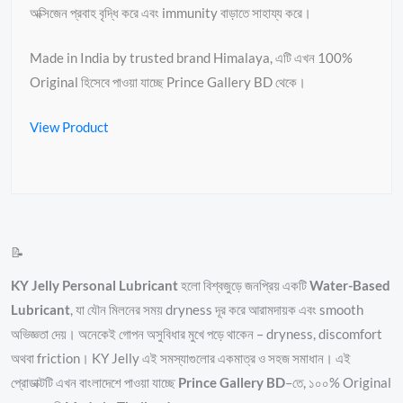
অক্সিজেন প্রবাহ বৃদ্ধি করে এবং immunity বাড়াতে সাহায্য করে।
Made in India by trusted brand Himalaya, এটি এখন 100%
Original হিসেবে পাওয়া যাচ্ছে Prince Gallery BD থেকে।
View Product
📝
KY Jelly Personal Lubricant
হলো বিশ্বজুড়ে জনপ্রিয় একটি
Water-Based
Lubricant
, যা যৌন মিলনের সময় dryness দূর করে আরামদায়ক এবং smooth
অভিজ্ঞতা দেয়। অনেকেই গোপন অসুবিধার মুখে পড়ে থাকেন – dryness, discomfort
অথবা friction। KY Jelly এই সমস্যাগুলোর একমাত্র ও সহজ সমাধান। এই
প্রোডাক্টটি এখন বাংলাদেশে পাওয়া যাচ্ছে
Prince Gallery BD
–তে, ১০০% Original