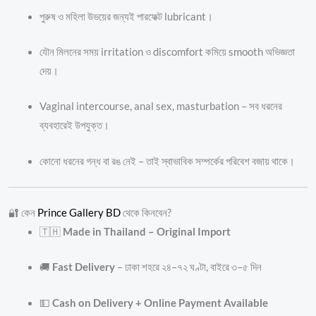
পুরুষ ও মহিলা উভয়ের জন্যই পারফেক্ট lubricant।
যৌন মিলনের সময় irritation ও discomfort কমিয়ে smooth অভিজ্ঞতা
দেয়।
Vaginal intercourse, anal sex, masturbation – সব ধরনের
ব্যবহারেই উপযুক্ত।
কোনো ধরনের গন্ধ বা রঙ নেই – তাই স্বাভাবিক সম্পর্কের পরিবেশ বজায় থাকে।
🔐 কেন
Prince Gallery BD
থেকে কিনবেন?
🇹🇭
Made in Thailand – Original Import
🚚
Fast Delivery
– ঢাকা শহরে ২৪–৭২ ঘণ্টা, বাইরে ৩–৫ দিন
💵
Cash on Delivery + Online Payment Available