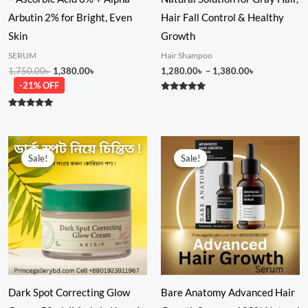
Arbutin 2% for Bright, Even
Hair Fall Control & Healthy
Skin
Growth
SERUM
Hair Shampoo
1,750.00
৳
1,380.00
৳
1,280.00
৳
–
1,380.00
৳
-21% OFF
Rated
5.00
Rated
out of 5
5.00
out of 5
Original
Current
Original
Current
price
price
price
price
Sale!
Sale!
Sale!
Sale!
was:
is:
was:
is:
2,000.00৳ .
1,480.00৳ .
2,280.00৳ .
1,580.00৳ .
Dark Spot Correcting Glow
Bare Anatomy Advanced Hair