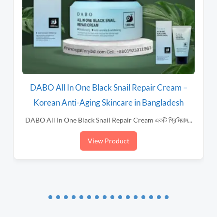
DABO All In One Black Snail Repair Cream –
Korean Anti-Aging Skincare in Bangladesh
DABO All In One Black Snail Repair Cream একটি প্রিমিয়াম...
View Product