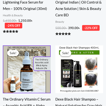
Lightening Face Serum for
Original Indian | Oil Control &
Men – 100% Original (30ml)
Acne Solution | Skin & Beauty
Care BD
Health & Beauty
1,650.00
৳
1,250.00
৳
Beauty
-24% OFF
500.00
৳
390.00
৳
-22% OFF
Rated
Rated
5.00
5.00
out of 5
out of 5
Original
Current
Price
price
price
range:
Sale!
Sale!
Sale!
Sale!
was:
is:
1,280.00৳
1,750.00৳ .
1,380.00৳ .
through
1,380.00৳
The Ordinary Vitamin C Serum
Dexe Black Hair Shampoo –
– Ascorbic Acid 8% + Alpha
Natural Solution for Gray Hair,