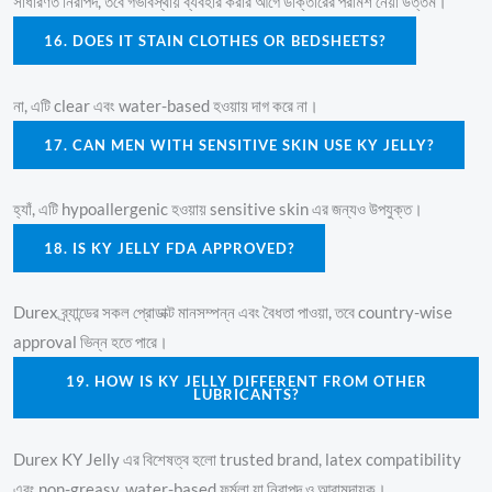
সাধারণত নিরাপদ, তবে গর্ভাবস্থায় ব্যবহার করার আগে ডাক্তারের পরামর্শ নেয়া উত্তম।
16. DOES IT STAIN CLOTHES OR BEDSHEETS?
না, এটি clear এবং water-based হওয়ায় দাগ করে না।
17. CAN MEN WITH SENSITIVE SKIN USE KY JELLY?
হ্যাঁ, এটি hypoallergenic হওয়ায় sensitive skin এর জন্যও উপযুক্ত।
18. IS KY JELLY FDA APPROVED?
Durex ব্র্যান্ডের সকল প্রোডাক্ট মানসম্পন্ন এবং বৈধতা পাওয়া, তবে country-wise
approval ভিন্ন হতে পারে।
19. HOW IS KY JELLY DIFFERENT FROM OTHER
LUBRICANTS?
Durex KY Jelly এর বিশেষত্ব হলো trusted brand, latex compatibility
এবং non-greasy, water-based ফর্মুলা যা নিরাপদ ও আরামদায়ক।