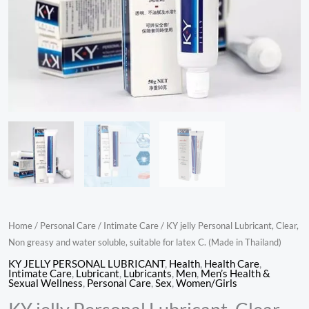
soluble,
suitable
for
latex
C.
(Made
in
Thailand)
quantity
Home
/
Personal Care
/
Intimate Care
/ KY jelly Personal Lubricant, Clear,
Non greasy and water soluble, suitable for latex C. (Made in Thailand)
KY JELLY PERSONAL LUBRICANT
,
Health
,
Health Care
,
Intimate Care
,
Lubricant
,
Lubricants
,
Men
,
Men’s Health &
Sexual Wellness
,
Personal Care
,
Sex
,
Women/Girls