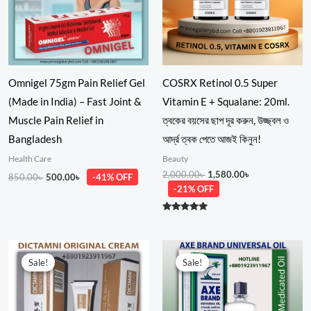
Omnigel 75gm Pain Relief Gel
COSRX Retinol 0.5 Super
(Made in India) – Fast Joint &
Vitamin E + Squalane: 20ml.
Muscle Pain Relief in
ত্বকের বয়সের ছাপ দূর করুন, উজ্জ্বল ও
Bangladesh
আর্দ্র ত্বক পেতে আজই কিনুন!
Health Care
Beauty
2,000.00
৳
1,580.00
৳
850.00
৳
500.00
৳
-41% OFF
-21% OFF
Rated
5.00
out of 5
Original
Current
Price
price
price
range:
Sale!
Sale!
Sale!
Sale!
was:
is:
300.00৳
350.00৳ .
220.00৳ .
through
1,280.00৳