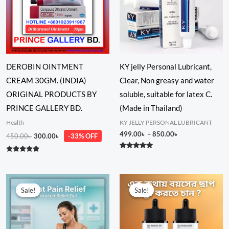
DEROBIN OINTMENT
KY jelly Personal Lubricant,
CREAM 30GM. (INDIA)
Clear, Non greasy and water
ORIGINAL PRODUCTS BY
soluble, suitable for latex C.
PRINCE GALLERY BD.
(Made in Thailand)
Health
KY JELLY PERSONAL LUBRICANT
499.00
৳
–
850.00
৳
450.00
৳
300.00
৳
-33% OFF
Rated
Rated
5.00
4.88
out of 5
out of 5
Original
Current
Original
Current
price
price
price
price
Sale!
Sale!
Sale!
Sale!
was:
is:
was:
is:
850.00৳ .
500.00৳ .
2,000.00৳ .
1,580.00৳ .