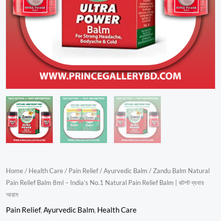
No.1
Natural
Pain
Relief
Balm
|
ঝটপট
ব্যথার
আরাম
quantity
Home
/
Health Care
/
Pain Relief
/
Ayurvedic Balm
/ Zandu Balm Natural
Pain Relief Balm 8ml – India’s No.1 Natural Pain Relief Balm | ঝটপট ব্যথার
আরাম
Pain Relief
,
Ayurvedic Balm
,
Health Care