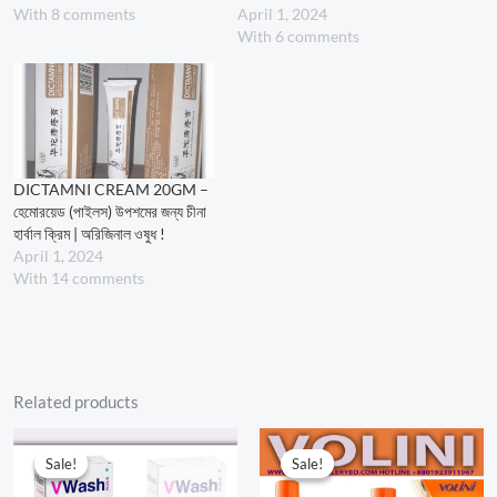
With 8 comments
April 1, 2024
With 6 comments
DICTAMNI CREAM 20GM –
হেমোরয়েড (পাইলস) উপশমের জন্য চীনা
হার্বাল ক্রিম | অরিজিনাল ওষুধ !
April 1, 2024
With 14 comments
Related products
Original
Current
Price
price
price
range:
Sale!
Sale!
Sale!
Sale!
was:
is:
300.00৳
750.00৳ .
550.00৳ .
through