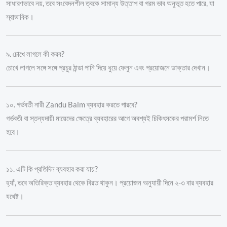
সাধারণভাবে নয়, তবে সংবেদনশীল ত্বকে সামান্য উত্তাপ বা গরম ভাব অনুভূত হতে পারে, যা
স্বাভাবিক।
৯. চোখে লাগলে কী করব?
চোখে লাগলে সঙ্গে সঙ্গে প্রচুর ঠান্ডা পানি দিয়ে ধুয়ে ফেলুন এবং প্রয়োজনে ডাক্তার দেখান।
১০. গর্ভবতী নারী Zandu Balm ব্যবহার করতে পারবে?
গর্ভবতী বা স্তন্যদায়ী মায়েদের ক্ষেত্রে ব্যবহারের আগে অবশ্যই চিকিৎসকের পরামর্শ নিতে
হবে।
১১. এটি কি প্রতিদিন ব্যবহার করা যায়?
হ্যাঁ, তবে অতিরিক্ত ব্যবহার থেকে বিরত থাকুন। প্রয়োজন অনুযায়ী দিনে ২-৩ বার ব্যবহার
যথেষ্ট।