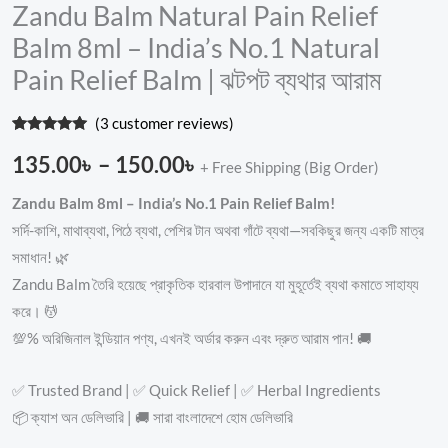
Zandu Balm Natural Pain Relief
Balm 8ml – India’s No.1 Natural
Pain Relief Balm | ঝটপট ব্যথার আরাম
(
3
customer reviews)
Rated
1
5.00
out of 5
135.00
৳
–
150.00
৳
+ Free Shipping (Big Order)
based on
customer
rating
Zandu Balm 8ml – India’s No.1 Pain Relief Balm!
সর্দি-কাশি, মাথাব্যথা, পিঠে ব্যথা, পেশির টান অথবা গাঁটে ব্যথা—সবকিছুর জন্য একটি মাত্র
সমাধান! 🌿
Zandu Balm তৈরি হয়েছে প্রাকৃতিক হারবাল উপাদানে যা মুহূর্তেই ব্যথা কমাতে সাহায্য
করে। 💆
💯% অরিজিনাল ইন্ডিয়ান পণ্য, এখনই অর্ডার করুন এবং দ্রুত আরাম পান! 🚚
✅ Trusted Brand | ✅ Quick Relief | ✅ Herbal Ingredients
📦 ক্যাশ অন ডেলিভারি | 🚚 সারা বাংলাদেশে হোম ডেলিভারি