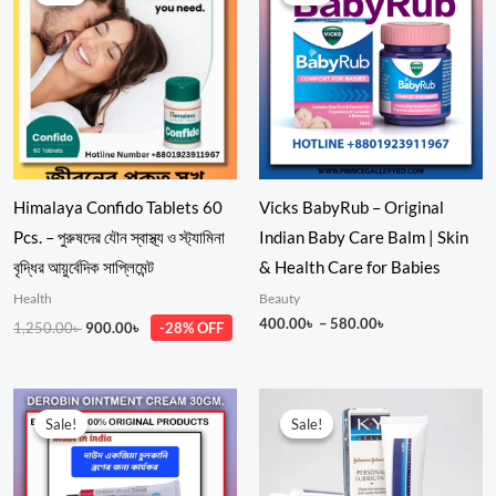
was:
is:
400.00৳
1,250.00৳ .
900.00৳ .
through
580.00৳
Himalaya Confido Tablets 60
Vicks BabyRub – Original
Pcs. – পুরুষদের যৌন স্বাস্থ্য ও স্ট্যামিনা
Indian Baby Care Balm | Skin
বৃদ্ধির আয়ুর্বেদিক সাপ্লিমেন্ট
& Health Care for Babies
Health
Beauty
400.00
৳
–
580.00
৳
1,250.00
৳
900.00
৳
-28% OFF
Original
Current
Price
price
price
range:
Sale!
Sale!
Sale!
Sale!
was:
is:
499.00৳
450.00৳ .
300.00৳ .
through
850.00৳