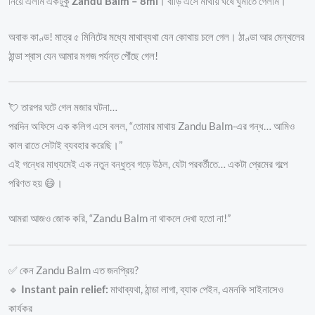
নিয়ে এলাম একটুকু
Zandu Balm – 8ml
। বাড়ি এসে মাথায় ঘষে ঘুমাতে গেলাম।
অবাক কাণ্ড! মাত্র ৫ মিনিটের মধ্যে মাথাব্যথা যেন কোথায় চলে গেল। ঠাণ্ডা আর মেন্থলের
ঠান্ডা শ্বাস যেন আমার মগজ পর্যন্ত পৌঁছে গেল!
💘 তারপর ঘটে গেল মজার ঘটনা…
পরদিন অফিসে এক কলিগ এসে বলল, “তোমার মাথায় Zandu Balm-এর গন্ধ… আমিও
কাল রাতে সেটাই ব্যবহার করেছি।”
এই গন্ধের মাধ্যমেই এক নতুন বন্ধুত্ব গড়ে উঠল, যেটা পরবর্তীতে… একটা প্রেমের গল্পে
পরিণত হয় 😄।
আমরা আজও জোক করি, “Zandu Balm না থাকলে দেখা হতো না!”
✅ কেন Zandu Balm এত জনপ্রিয়?
🔹
Instant pain relief:
মাথাব্যথা, ঠান্ডা লাগা, ব্যাক পেইন, এমনকি সাইনাসেও
কার্যকর