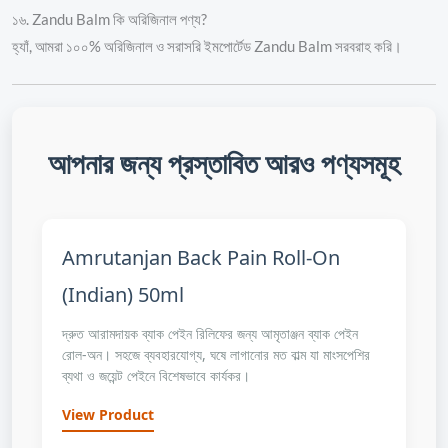
১৬. Zandu Balm কি অরিজিনাল পণ্য?
হ্যাঁ, আমরা ১০০% অরিজিনাল ও সরাসরি ইমপোর্টেড Zandu Balm সরবরাহ করি।
আপনার জন্য প্রস্তাবিত আরও পণ্যসমূহ
Amrutanjan Back Pain Roll-On
(Indian) 50ml
দ্রুত আরামদায়ক ব্যাক পেইন রিলিফের জন্য আমৃতাঞ্জন ব্যাক পেইন
রোল-অন। সহজে ব্যবহারযোগ্য, ঘষে লাগানোর মত বাল্ম যা মাংসপেশির
ব্যথা ও জয়েন্ট পেইনে বিশেষভাবে কার্যকর।
View Product