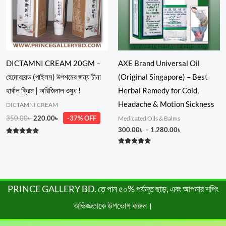
DICTAMNI CREAM 20GM –
AXE Brand Universal Oil
হেমোরয়েড (পাইলস) উপশমের জন্য চীনা
(Original Singapore) – Best
হার্বাল ক্রিম | অরিজিনাল ওষুধ !
Herbal Remedy for Cold,
Headache & Motion Sickness
DICTAMNI CREAM
350.00
৳
220.00
৳
-37% OFF
Medicated Oils & Balms
300.00
৳
–
1,280.00
৳
Rated
5.00
Rated
out of 5
4.80
out of 5
PRINCE GALLERY BD. তে পান ৫০% পর্যন্ত ছাড়, এবং আপনার শপিং
অভিজ্ঞতাকে উপভোগ করুন।