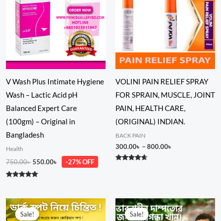
800.00৳
V Wash Plus Intimate Hygiene
VOLINI PAIN RELIEF SPRAY
Wash – Lactic Acid pH
FOR SPRAIN, MUSCLE, JOINT
Balanced Expert Care
PAIN, HEALTH CARE,
(100gm) – Original in
(ORIGINAL) INDIAN.
Bangladesh
BACK PAIN
300.00
৳
–
800.00
৳
Health
750.00
৳
550.00
৳
-27% OFF
Rated
4.50
out of 5
Rated
5.00
out of 5
Original
Current
Original
Current
price
price
price
price
Sale!
Sale!
Sale!
Sale!
was:
is:
was:
is: