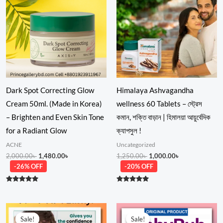
2,000.00৳ .
1,480.00৳ .
1,250.00৳ .
1,000.00৳ .
Dark Spot Correcting Glow
Himalaya Ashvagandha
Cream 50ml. (Made in Korea)
wellness 60 Tablets – স্ট্রেস
– Brighten and Even Skin Tone
কমান, শক্তি বাড়ান | হিমালয়া আয়ুর্বেদিক
for a Radiant Glow
ক্যাপসুল !
ACNE
Uncategorized
2,000.00
৳
1,480.00
৳
1,250.00
৳
1,000.00
৳
-26% OFF
-20% OFF
Rated
Rated
5.00
5.00
out of 5
out of 5
Original
Current
Price
price
price
range:
Sale!
Sale!
Sale!
Sale!