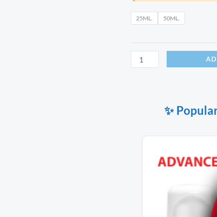
25ML.
50ML.
AD
✨ Popular