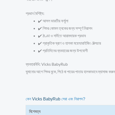
প্রধান বৈশিষ্ট্য:
✔️ আসল ভারতীয় ফর্মুলা
✔️ শিশুর কোমল ত্বকের জন্য সম্পূর্ণ নিরাপদ
✔️ ঠাণ্ডা ও সর্দিতে আরামদায়ক প্রভাব
✔️ প্রাকৃতিক ঘ্রাণ ও হালকা ময়েশ্চারাইজিং টেক্সচার
✔️ প্রতিদিনের ব্যবহারের জন্য উপযোগী
ব্যবহারবিধি: Vicks BabyRub
ঘুমানোর আগে শিশুর বুকে, পিঠে বা পায়ের পাতায় হালকাভাবে ম্যাসাজ করু
কেন
Vicks BabyRub
সেরা এবং নিরাপদ?
বিশেষত্ব