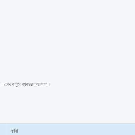
ন। চোখ বা মুখে ব্যবহার করবেন না।
বর্ণনা