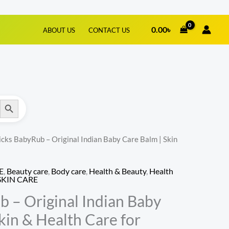
400.00৳
through
0.00
৳
580.00৳
ABOUT US
CONTACT US
SEARCH BUTTON
icks BabyRub – Original Indian Baby Care Balm | Skin
Price
range:
E
,
Beauty care
,
Body care
,
Health & Beauty
,
Health
SKIN CARE
400.00৳
 – Original Indian Baby
through
kin & Health Care for