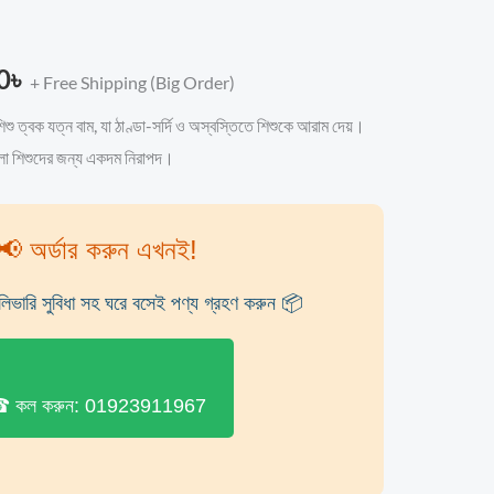
580.00৳
0
৳
+ Free Shipping (Big Order)
ু ত্বক যত্ন বাম, যা ঠাণ্ডা-সর্দি ও অস্বস্তিতে শিশুকে আরাম দেয়।
্মুলা শিশুদের জন্য একদম নিরাপদ।
📢 অর্ডার করুন এখনই!
িভারি সুবিধা সহ ঘরে বসেই পণ্য গ্রহণ করুন 📦
 কল করুন: 01923911967