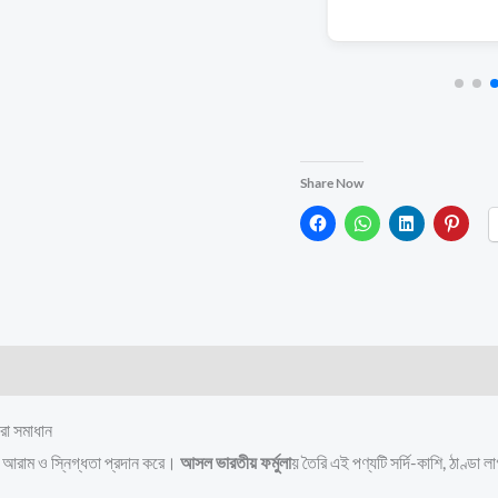
Share Now
(2)
া সমাধান
ে আরাম ও স্নিগ্ধতা প্রদান করে।
আসল ভারতীয় ফর্মুলা
য় তৈরি এই পণ্যটি সর্দি-কাশি, ঠাণ্ডা 