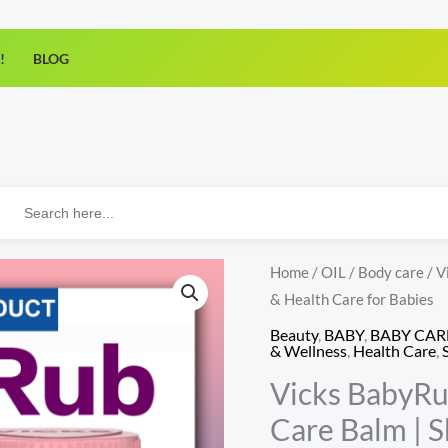
!
BLOG
Search
for:
Vicks
Home
/
OIL
/
Body care
/ V
& Health Care for Babies
BabyRub
–
Beauty
,
BABY
,
BABY CAR
& Wellness
,
Health Care
,
Original
Vicks BabyRub
Indian
Baby
Care Balm | S
Care