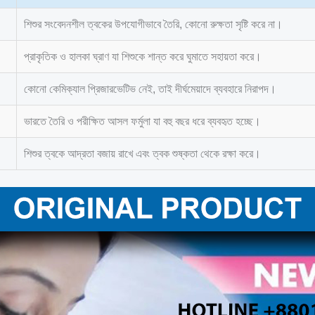
শিশুর সংবেদনশীল ত্বকের উপযোগীভাবে তৈরি, কোনো রুক্ষতা সৃষ্টি করে না।
প্রাকৃতিক ও হালকা ঘ্রাণ যা শিশুকে শান্ত করে ঘুমাতে সহায়তা করে।
কোনো কেমিক্যাল প্রিজারভেটিভ নেই, তাই দীর্ঘমেয়াদে ব্যবহারে নিরাপদ।
ভারতে তৈরি ও পরীক্ষিত আসল ফর্মুলা যা বহু বছর ধরে ব্যবহৃত হচ্ছে।
শিশুর ত্বকে আদ্রতা বজায় রাখে এবং ত্বক শুষ্কতা থেকে রক্ষা করে।