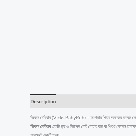
Description
Additional information
Reviews 
ভিকস বেবিরাব (Vicks BabyRub) – আপনার শিশুর ত্বকের যত্নে সের
ভিকস বেবিরাব
একটি মৃদু ও নিরাপদ বেবি কেয়ার বাম যা শিশুর কোমল ত্বক
পারফেক্ট একটি পছন্দ।