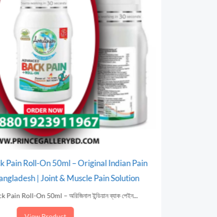
Pain Roll-On 50ml – Original Indian Pain
Simple Mo
angladesh | Joint & Muscle Pain Solution
in Roll-On 50ml – অরিজিনাল ইন্ডিয়ান ব্যাক পেইন...
Simple Mois
View Product