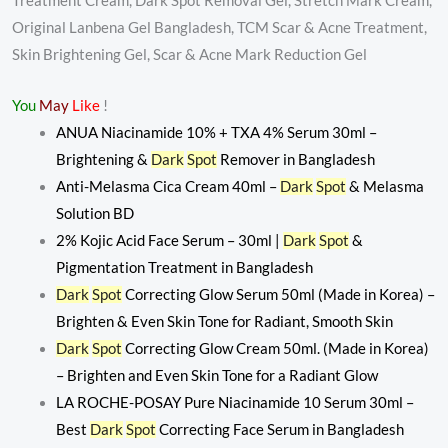
Treatment Cream, Dark Spot Removal Gel, Stretch Mark Cream,
Original Lanbena Gel Bangladesh, TCM Scar & Acne Treatment,
Skin Brightening Gel, Scar & Acne Mark Reduction Gel
You
May
Like
!
ANUA Niacinamide 10% + TXA 4% Serum 30ml –
Brightening &
Dark
Spot
Remover in Bangladesh
Anti-Melasma Cica Cream 40ml –
Dark
Spot
& Melasma
Solution BD
2% Kojic Acid Face Serum – 30ml |
Dark
Spot
&
Pigmentation Treatment in Bangladesh
Dark
Spot
Correcting Glow Serum 50ml (Made in Korea) –
Brighten & Even Skin Tone for Radiant, Smooth Skin
Dark
Spot
Correcting Glow Cream 50ml. (Made in Korea)
– Brighten and Even Skin Tone for a Radiant Glow
LA ROCHE-POSAY Pure Niacinamide 10 Serum 30ml –
Best
Dark
Spot
Correcting Face Serum in Bangladesh