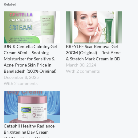
Related
iUNIK Centella Calming Gel
BREYLEE Scar Removal Gel
Cream 60ml – Soothing
30GM (Original) – Best Acne
Moisturizer for Sensitive &
& Stretch Mark Cream in BD
Acne-Prone Skin Price in
March 30, 2024
Bangladesh (100% Original)
With 2 comments
December 8, 2025
With 2 comments
Cetaphil Healthy Radiance
Brightening Day Cream