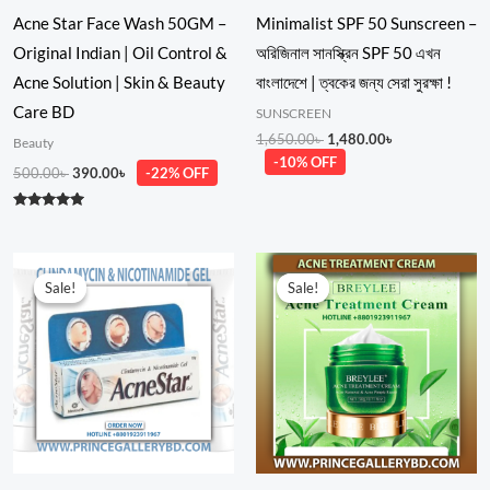
Acne Star Face Wash 50GM –
Minimalist SPF 50 Sunscreen –
Original Indian | Oil Control &
অরিজিনাল সানস্ক্রিন SPF 50 এখন
Acne Solution | Skin & Beauty
বাংলাদেশে | ত্বকের জন্য সেরা সুরক্ষা !
Care BD
SUNSCREEN
1,650.00
৳
1,480.00
৳
Beauty
-10% OFF
500.00
৳
390.00
৳
-22% OFF
Rated
5.00
out of 5
Original
Current
Original
Current
price
price
price
price
Sale!
Sale!
Sale!
Sale!
was:
is:
was:
is:
350.00৳ .
300.00৳ .
650.00৳ .
550.00৳ .