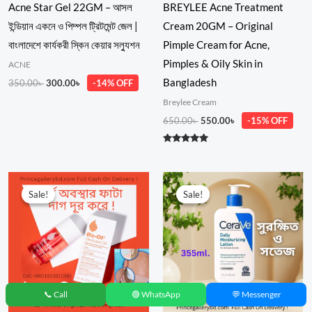
Acne Star Gel 22GM – আসল
BREYLEE Acne Treatment
ইন্ডিয়ান একনে ও পিম্পল ট্রিটমেন্ট জেল |
Cream 20GM – Original
বাংলাদেশে কার্যকরী স্কিন কেয়ার সল্যুশন
Pimple Cream for Acne,
Pimples & Oily Skin in
ACNE
Bangladesh
350.00
৳
300.00
৳
-14% OFF
Breylee Cream
650.00
৳
550.00
৳
-15% OFF
Rated
5.00
out of 5
Price
Price
range:
range:
Sale!
Sale!
Sale!
Sale!
950.00৳
1,299.00৳
through
through
2,380.00৳
3,299.00৳
📞 Call
🟢 WhatsApp
💬 Messenger