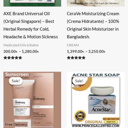
AXE Brand Universal Oil
CeraVe Moisturizing Cream
(Original Singapore) – Best
(Crema Hidratante) – 100%
Herbal Remedy for Cold,
Original Skin Moisturizer in
Headache & Motion Sickness
Bangladesh.
Medicated Oils & Balms
CREAM
300.00
৳
–
1,280.00
৳
1,399.00
৳
–
3,250.00
৳
Rated
Rated
4.80
5.00
out of 5
out of 5
Original
Current
Original
Current
price
price
price
price
Sale!
Sale!
Sale!
Sale!
was:
is:
was:
is:
1,880.00৳ .
1,480.00৳ .
300.00৳ .
250.00৳ .