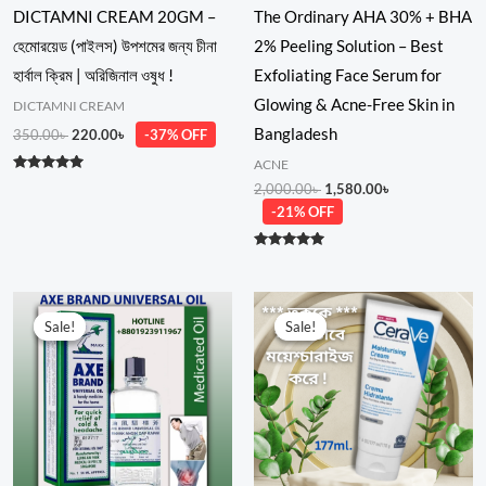
DICTAMNI CREAM 20GM –
The Ordinary AHA 30% + BHA
হেমোরয়েড (পাইলস) উপশমের জন্য চীনা
2% Peeling Solution – Best
হার্বাল ক্রিম | অরিজিনাল ওষুধ !
Exfoliating Face Serum for
Glowing & Acne-Free Skin in
DICTAMNI CREAM
Bangladesh
350.00
৳
220.00
৳
-37% OFF
ACNE
Rated
2,000.00
৳
1,580.00
৳
5.00
out of 5
-21% OFF
Rated
5.00
out of 5
Price
Price
range:
range:
Sale!
Sale!
Sale!
Sale!
300.00৳
1,399.00৳
through
through
1,280.00৳
3,250.00৳