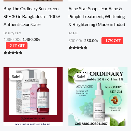
Buy The Ordinary Sunscreen
Acne Star Soap – For Acne &
SPF 30 in Bangladesh – 100%
Pimple Treatment, Whitening
Authentic Sun Care
& Brightening (Made in India)
Beauty care
ACNE
1,880.00
৳
1,480.00
৳
300.00
৳
250.00
৳
-17% OFF
-21% OFF
Rated
5.00
Rated
out of 5
5.00
out of 5
Original
Current
Original
Current
price
price
price
price
Sale!
Sale!
Sale!
Sale!
was:
is:
was:
is:
4,200.00৳ .
2,900.00৳ .
1,400.00৳ .
1,190.00৳ .