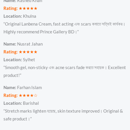
Name:
Rashed Khan
Rating:
★★★★★
Location:
Khulna
“Original Lanbena Cream, fast acting এবং scars কমাতে সত্যিই কার্যকর।
Highly recommend Prince Gallery BD।”
Name:
Nusrat Jahan
Rating:
★★★★★
Location:
Sylhet
“Smooth gel, non-sticky এবং acne scars fade করতে সহায়ক। Excellent
product!”
Name:
Farhan Islam
Rating:
★★★★☆
Location:
Barishal
“Stretch marks lighten হয়েছে, skin texture improved। Original &
safe product।”