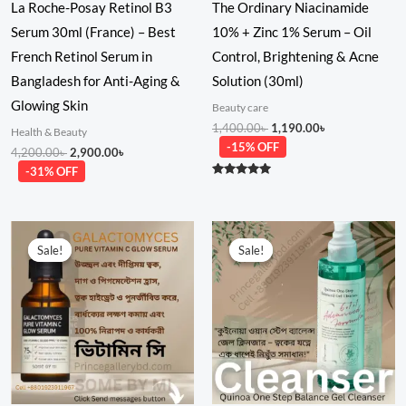
La Roche-Posay Retinol B3
The Ordinary Niacinamide
Serum 30ml (France) – Best
10% + Zinc 1% Serum – Oil
French Retinol Serum in
Control, Brightening & Acne
Bangladesh for Anti-Aging &
Solution (30ml)
Glowing Skin
Beauty care
1,400.00
৳
1,190.00
৳
Health & Beauty
-15% OFF
4,200.00
৳
2,900.00
৳
-31% OFF
Rated
5.00
out of 5
Original
Current
Original
Current
price
price
price
price
Sale!
Sale!
Sale!
Sale!
was:
is:
was:
is:
2,050.00৳ .
1,590.00৳ .
1,850.00৳ .
1,480.00৳ .