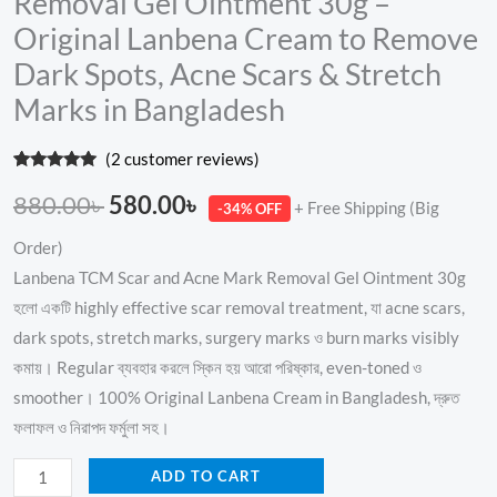
Removal Gel Ointment 30g –
Original Lanbena Cream to Remove
Dark Spots, Acne Scars & Stretch
Marks in Bangladesh
(
2
customer reviews)
Rated
2
5.00
out of 5
880.00
৳
580.00
৳
+ Free Shipping (Big
-34% OFF
based on
customer
ratings
Order)
Lanbena TCM Scar and Acne Mark Removal Gel Ointment 30g
হলো একটি highly effective scar removal treatment, যা acne scars,
dark spots, stretch marks, surgery marks ও burn marks visibly
কমায়। Regular ব্যবহার করলে স্কিন হয় আরো পরিষ্কার, even-toned ও
smoother। 100% Original Lanbena Cream in Bangladesh, দ্রুত
ফলাফল ও নিরাপদ ফর্মুলা সহ।
ADD TO CART