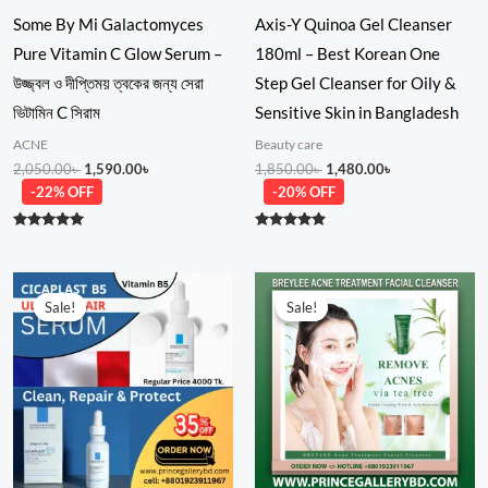
Some By Mi Galactomyces
Axis-Y Quinoa Gel Cleanser
Pure Vitamin C Glow Serum –
180ml – Best Korean One
উজ্জ্বল ও দীপ্তিময় ত্বকের জন্য সেরা
Step Gel Cleanser for Oily &
ভিটামিন C সিরাম
Sensitive Skin in Bangladesh
ACNE
Beauty care
2,050.00
৳
1,590.00
৳
1,850.00
৳
1,480.00
৳
-22% OFF
-20% OFF
Rated
Rated
5.00
4.75
out of 5
out of 5
Original
Current
Original
Current
price
price
price
price
Sale!
Sale!
Sale!
Sale!
was:
is:
was:
is:
4,000.00৳ .
3,200.00৳ .
750.00৳ .
580.00৳ .