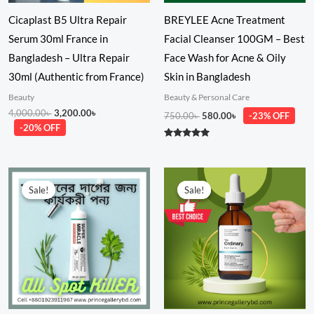
Cicaplast B5 Ultra Repair
BREYLEE Acne Treatment
Serum 30ml France in
Facial Cleanser 100GM – Best
Bangladesh – Ultra Repair
Face Wash for Acne & Oily
30ml (Authentic from France)
Skin in Bangladesh
Beauty
Beauty & Personal Care
4,000.00
৳
3,200.00
৳
750.00
৳
580.00
৳
-23% OFF
-20% OFF
Rated
5.00
out of 5
Original
Current
Price
price
price
range:
Sale!
Sale!
Sale!
Sale!
was:
is:
950.00৳
1,700.00৳ .
1,299.00৳ .
through
2,150.00৳