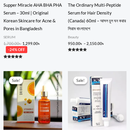
Supper Miracle AHA BHA PHA
The Ordinary Multi-Peptide
Serum – 30ml | Original
Serum for Hair Density
Korean Skincare for Acne &
(Canada) 60ml – আসল চুল ঘন করার
Pores in Bangladesh
সিরাম বাংলাদেশে
SERUM
Beauty
1,700.00
৳
1,299.00
৳
950.00
৳
–
2,150.00
৳
-24% OFF
Rated
4.83
Rated
out of 5
5.00
out of 5
Original
Current
Price
price
price
range:
Sale!
Sale!
Sale!
Sale!
was:
is:
499.00৳
650.00৳ .
480.00৳ .
through
850.00৳