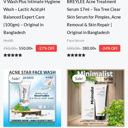
V Wash Plus Intimate Hygiene
BREYLEE Acne Treatment
Wash – Lactic Acid pH
Serum 17ml – Tea Tree Clear
Balanced Expert Care
Skin Serum for Pimples, Acne
(100gm) – Original in
Removal & Skin Repair |
Bangladesh
Original in Bangladesh
Health
Face Serum
750.00
৳
550.00
৳
-27% OFF
500.00
৳
380.00
৳
-24% OFF
Rated
Rated
5.00
5.00
out of 5
out of 5
Original
Current
Original
Current
price
price
price
price
Sale!
Sale!
Sale!
Sale!
was:
is:
was:
is:
500.00৳ .
390.00৳ .
1,650.00৳ .
1,480.00৳ .