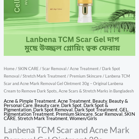
30g
Scars
–
&
Original
Stretch
Lanbena
Marks
Cream
in
to
Bangladesh
Remove
quantity
Dark
Home
/
SKIN CARE
/
Scar Removal
/
Acne Treatment
/
Dark Spot
Spots,
Removal
/
Stretch Mark Treatment
/
Premium Skincare
/ Lanbena TCM
Acne
Scar and Acne Mark Removal Gel Ointment 30g – Original Lanbena
Scars
Cream to Remove Dark Spots, Acne Scars & Stretch Marks in Bangladesh
&
Acne & Pimple Treatment
,
Acne Treatment
,
Beauty
,
Beauty &
Stretch
Personal Care
,
Beauty care
,
Dark Spot
,
Dark Spot &
Pigmentation
,
Dark Spot Removal
,
Dark Spot Treatment
,
GEL
,
Marks
Pigmentation Treatment
,
Premium Skincare
,
Scar Removal
,
SKIN
CARE
,
Stretch Mark Treatment
,
Women/Girls
in
Lanbena TCM Scar and Acne Mark
Bangladesh
quantity