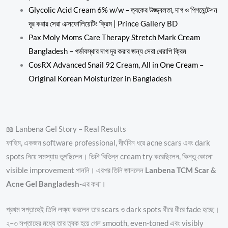
Glycolic Acid Cream 6% w/w – ত্বকের উজ্জ্বলতা, দাগ ও পিগমেন্টেশন
দূর করার সেরা এক্সফোলিয়েটিং ক্রিম | Prince Gallery BD
Pax Moly Moms Care Therapy Stretch Mark Cream
Bangladesh – গর্ভাবস্থার দাগ দূর করার জন্য সেরা থেরাপি ক্রিম
CosRX Advanced Snail 92 Cream, All in One Cream –
Original Korean Moisturizer in Bangladesh
📖 Lanbena Gel Story – Real Results
ফাহিম, একজন software professional, দীর্ঘদিন ধরে acne scars এবং dark
spots নিয়ে সমস্যায় ভুগছিলেন। তিনি বিভিন্ন cream try করেছিলেন, কিন্তু কোনো
visible improvement পাননি। এরপর তিনি জানলেন
Lanbena TCM Scar &
Acne Gel Bangladesh
-এর কথা।
প্রথম সপ্তাহেই তিনি লক্ষ্য করলেন তার scars ও dark spots ধীরে ধীরে fade হচ্ছে।
২–৩ সপ্তাহের মধ্যে তার ত্বক হয়ে গেল smooth, even-toned এবং visibly