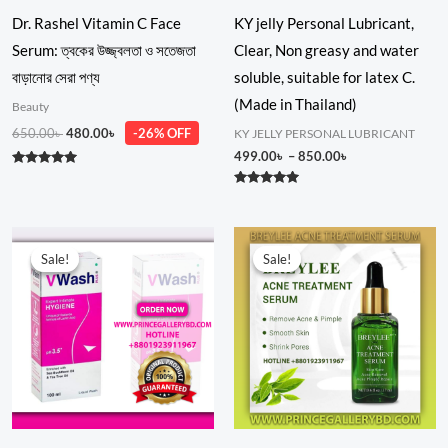
Dr. Rashel Vitamin C Face
KY jelly Personal Lubricant,
Serum: ত্বকের উজ্জ্বলতা ও সতেজতা
Clear, Non greasy and water
বাড়ানোর সেরা পণ্য
soluble, suitable for latex C.
(Made in Thailand)
Beauty
650.00
৳
480.00
৳
-26% OFF
KY JELLY PERSONAL LUBRICANT
499.00
৳
–
850.00
৳
Rated
5.00
Rated
out of 5
5.00
out of 5
Original
Current
Original
Current
price
price
price
price
Sale!
Sale!
Sale!
Sale!
was:
is:
was:
is:
750.00৳ .
550.00৳ .
500.00৳ .
380.00৳ .